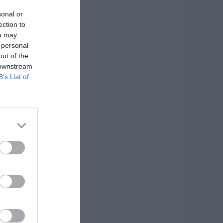
sonal or
ection to
ou may
 personal
out of the
 downstream
B’s List of