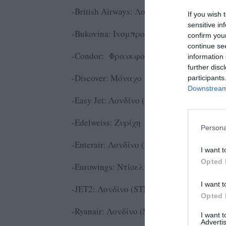
-British Airways: Λονδίνο (LHR )
If you wish 
sensitive in
-Bukovina: Ίνσμπρουκ
confirm you
continue se
-Condor: Φρανκφούρτη
information 
further disc
-Discover: Μόναχο
participants
Downstream 
-Easy Jet: Λονδίνο (LGW)
-Edelweiss: Ζυρίχη
Persona
-Enterair: Λονδίνο (LGW), Παρίσι (CDG)
I want t
Opted 
-Eurowings: Ντίσελντορφ
I want t
-JET2: Λονδίνο (STN), Μάντσεστερ, Μπ
Opted 
-Ryanair: Λονδίνο (STN), Βιέννη, Μιλάν
I want 
Advertis