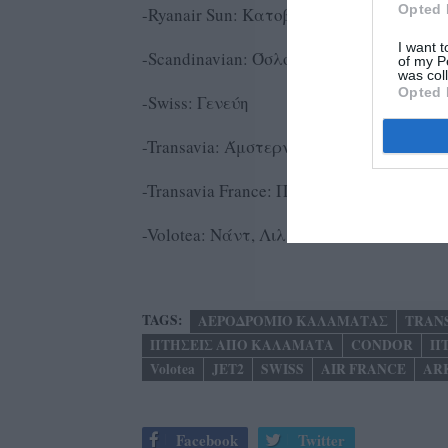
Opted 
-Ryanair Sun: Κατοβίτσε
I want t
-Scandinavian: Όσλο, Στοκχόλμη
of my P
was col
Opted 
-Swiss: Γενεύη
-Transavia: Άμστερνταμ
-Transavia France: Παρίσι (ORY)
-Volotea: Νάντ, Λιλ, Λυών.
TAGS:
ΑΕΡΟΔΡΟΜΙΟ ΚΑΛΑΜΑΤΑΣ
TRAN
ΠΤΗΣΕΙΣ ΑΠΟ ΚΑΛΑΜΑΤΑ
CONDOR
ΠΤ
Volotea
JET2
SWISS
AIR FRANCE
AR
Facebook
Twitter