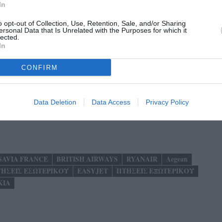
In
o opt-out of Collection, Use, Retention, Sale, and/or Sharing
ersonal Data that Is Unrelated with the Purposes for which it
lected.
In
CONFIRM
Data Deletion
Data Access
Privacy Policy
SAVIA FRANCE
BRITISH AIRWAYS
RYANAIR
Aegean
ΗΣΕΙΣ ΕΣΩΤΕΡΙΚΟΥ
EASYJET
ΠΤΗΣΕΙΣ ΕΞΩΤΕΡΙΚΟΥ
KIA