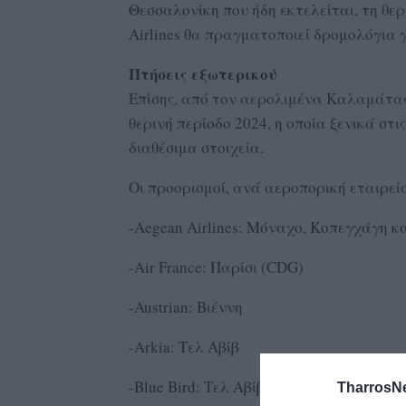
Θεσσαλονίκη που ήδη εκτελείται, τη θε
Airlines θα πραγματοποιεί δρομολόγια 
Πτήσεις εξωτερικού
Επίσης, από τον αερολιμένα Καλαμάτας,
θερινή περίοδο 2024, η οποία ξενικά στ
διαθέσιμα στοιχεία.
Οι προορισμοί, ανά αεροπορική εταιρεία
-Aegean Airlines: Μόναχο, Κοπεγχάγη κα
-Air France: Παρίσι (CDG)
-Austrian: Βιέννη
-Arkia: Τελ Αβίβ
-Blue Bird: Τελ Αβίβ
TharrosN