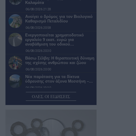
Καλαμάτα
06/08/2026 21:28
Ανοίγει ο δρόμος για τον Βιολογικό
Καθαρισμό Πεταλιδίου
06/08/2026 20:58
Ενεργοποιείται χρηματοδοτικό
εργαλείο 9 εκατ. ευρώ για
αναβάθμιση του οδικού…
06/08/2026 20:30
Βάσω Σέλβη: Η θεραπευτική δύναμη
της σχέσης ανθρώπου και ζώου
06/08/2026 20:00
Νέα παράταση για τα δίκτυα
ύδρευσης στον άξονα Μεσσήνη –…
06/08/2026 19:30
«Πράσινο φως» για τη μετατροπή
ΟΛΕΣ ΟΙ ΕΙΔΗΣΕΙΣ
του Παλαιού Γυμνασίου Πύλου σε…
06/08/2026 18:59
Δικηγόρο και λογιστή προσέλαβε ο
Διοκλής
06/08/2026 18:25