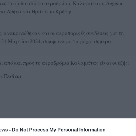
ρινή περίοδο από το αεροδρόμιο Καλαμάτας η Aegean
για Αθήνα και Ηράκλειο Κρήτης.
 ανακοινώθηκαν και οι αεροπορικές συνδέσεις για τη
ις 31 Μαρτίου 2024, σύμφωνα με τα μέχρι σήμερα
, από και προς το αεροδρόμιο Καλαμάτας είναι οι εξής:
ι Ελσίνκι
ews -
Do Not Process My Personal Information