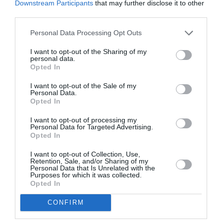
Downstream Participants
that may further disclose it to other
είπε ότι το νομοσχέδιο «ανοίγει την πόρτα να γίνουν
third parties.
πράγματα που η πλειοψηφία της κοινωνίας δεν τα
Personal Data Processing Opt Outs
επιθυμεί», λέγοντας ότι υπερψηφίσουν θα στείλουν
«ένα μήνυμα στην κοινωνία που θα την
I want to opt-out of the Sharing of my
personal data.
απογοητεύσει».
Opted In
Και συμπλήρωσε: «Ποτέ δεν είδα ένα τόσο ζοφερό
I want to opt-out of the Sale of my
Personal Data.
τοπίο για τη δύση, όσο αυτό που ζούμε σήμερα».
Opted In
kathimerini.gr
I want to opt-out of processing my
Personal Data for Targeted Advertising.
Opted In
I want to opt-out of Collection, Use,
TAGS:
Retention, Sale, and/or Sharing of my
ΑΝΤΩΝΗΣ ΣΑΜΑΡΑΣ
ΓΑΜΟΣ ΟΜΟΦΥΛΛΩΝ
Personal Data that Is Unrelated with the
Purposes for which it was collected.
Opted In
Facebook
Twitter
CONFIRM