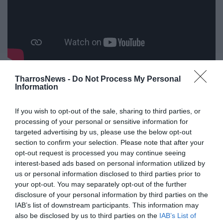
Ο πρώην πρωθυπουργός συνέχισε, σημειώνοντας: «Θα
TharrosNews -
Do Not Process My Personal
Information
χρησιμοποιείται μια παρένθετη γυναίκα σαν
παρένθετη τεκνοποιητική μηχανή και τη μητρότητα σε
If you wish to opt-out of the sale, sharing to third parties, or
αγοραίο επάγγελμα και εμπόριο. Στις 14 Δεκεμβρίου
processing of your personal or sensitive information for
ψηφίστηκε από το Ευρωκοινοβούλιο σχέδιο
targeted advertising by us, please use the below opt-out
κανονισμού που περιλαμβάνει συνολική ανατροπή για
section to confirm your selection. Please note that after your
opt-out request is processed you may continue seeing
το κράτος δικαίου που αποσιωπήθηκε εδώ. Ξέρετε τι
interest-based ads based on personal information utilized by
προβλέπει; Απάλειψη κάθε αναφοράς σε πατρότητα
us or personal information disclosed to third parties prior to
και μητρότητα και ενσωμάτωση του γονέα 1 και γονέα
your opt-out. You may separately opt-out of the further
disclosure of your personal information by third parties on the
2».
IAB’s list of downstream participants. This information may
also be disclosed by us to third parties on the
IAB’s List of
Κλείνοντας την παρέμβαση του, ο Αντώνης Σαμαράς