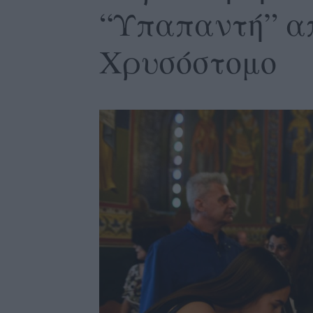
“Υπαπαντή” α
Χρυσόστομο