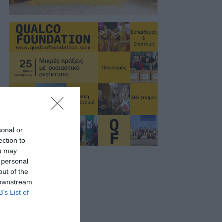
sonal or
ection to
ou may
 personal
out of the
 downstream
B’s List of