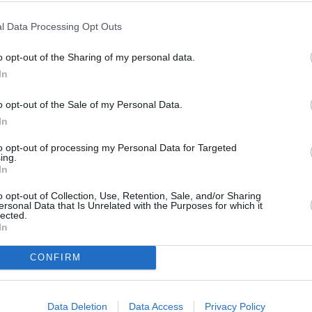
l Data Processing Opt Outs
o opt-out of the Sharing of my personal data.
In
o opt-out of the Sale of my Personal Data.
ται δίπλα τους ως μητέρα και προσεύχεται υπέρ της
In
α ξεχνούν ότι μια τυχόν αποτυχία δεν σημαίνει το τέλος
to opt-out of processing my Personal Data for Targeted
ing.
In
o opt-out of Collection, Use, Retention, Sale, and/or Sharing
ersonal Data that Is Unrelated with the Purposes for which it
ΕΛΛΑΔΙΚΕΣ ΕΞΕΤΑΣΕΙΣ
lected.
In
CONFIRM
Data Deletion
Data Access
Privacy Policy