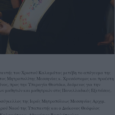
παντής του Χριστού Καλαμάτας μετέβη το απόγευμα της
τος Μητροπολίτης Μεσσηνίας κ. Χρυσόστομος και προέστη
νος, προς την Υπεραγία Θεοτόκο, δεόμενος για την
ων μαθητών και μαθητριών στις Πανελλαδικές Εξετάσεις.
σύγκελλος της Ιεράς Μητροπόλεως Μεσσηνίας Αρχιμ.
Ιερού Ναού της Υπαπαντής και ο Διάκονος Θεόφιλος
 Καλαμάτας κ. Αθανάσιος Βασιλόπουλος.