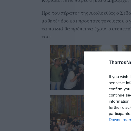
Προ του πέρατος της Ακολουθίας ο Σεβα
μαθητές όσο και προς τους γονείς που α
τα παιδιά θα πρέπει να έχουν αυτοπεπο
τους.
TharrosN
If you wish 
sensitive in
confirm you
continue se
information 
further disc
participants
Downstream 