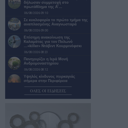
δήλωσαν συμμετοχή στο
πρωτάθλημα της Α’…
06/08/2026 09:10
Σε κυκλοφορία το πρώτο τμήμα της
αναπλασμένης Αναγνωσταρά
06/08/2026 09:00
Επίσημη ανακοίνωση της
Καλαμάτας για τον Πολωνό
…«killer» Ντάβιντ Κουρμινόφσκι
06/08/2026 08:23
Πανηγυρίζει η Ιερά Μονή
Ανδρομοναστηρίου
06/08/2026 08:12
Υψηλός κίνδυνος πυρκαγιάς
σήμερα στην Περιφέρεια
Πελοποννήσου
ΟΛΕΣ ΟΙ ΕΙΔΗΣΕΙΣ
06/08/2026 07:53
Μάνη: Μεγάλη επιχείρηση
διάσωσης οικογένειας Γάλλων στο
φαράγγι του Βυρού…
06/08/2026 07:42
Ο καιρός σήμερα Πέμπτη στην
Καλαμάτα