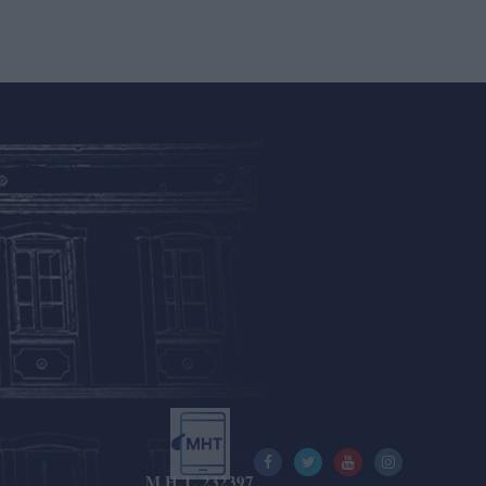
Μ.Η.Τ. 232397