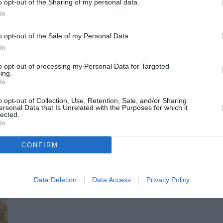
o opt-out of the Sharing of my personal data.
ους στόχους των εγκεκριμένων προγραμμάτων Erasmus+
In
 για τη διαμόρφωση ενεργών μαθητών – πολιτών που θα
o opt-out of the Sale of my Personal Data.
ϊκό γίγνεσθαι και θα υπερασπίζονται θεμελιώδεις αξίες
In
to opt-out of processing my Personal Data for Targeted
ing.
In
o opt-out of Collection, Use, Retention, Sale, and/or Sharing
ersonal Data that Is Unrelated with the Purposes for which it
lected.
In
CONFIRM
Data Deletion
Data Access
Privacy Policy