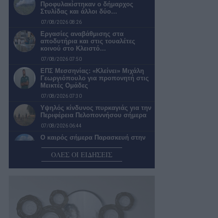
Προφυλακίστηκαν ο δήμαρχος
Στυλίδας και άλλοι δύο…
07/08/2026 08:26
Εργασίες αναβάθμισης στα
αποδυτήρια και στις τουαλέτες
κοινού στο Κλειστό…
07/08/2026 07:50
ΕΠΣ Μεσσηνίας: «Κλείνει» Μιχάλη
Γεωργιόπουλο για προπονητή στις
Μεικτές Ομάδες
07/08/2026 07:30
Υψηλός κίνδυνος πυρκαγιάς για την
Περιφέρεια Πελοποννήσου σήμερα
07/08/2026 06:44
Ο καιρός σήμερα Παρασκευή στην
Καλαμάτα
ΟΛΕΣ ΟΙ ΕΙΔΗΣΕΙΣ
07/08/2026 06:38
Αναβλήθηκε η επαναπροκήρυξη του
διαγωνισμού για τις υδατοδεξαμενές
06/08/2026 23:10
Από τον Πόντιο Πιλάτο… στα
«σπιτάκια» της ανακύκλωσης
06/08/2026 22:02