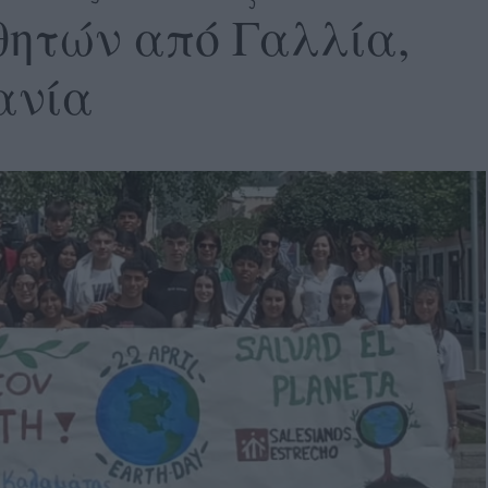
θητών από Γαλλία,
ανία