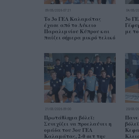
09/05/2026 07:21
04/05/20
Το 3ο ΓΕΛ Καλαμάτας
3ο Γ
έχασε από το Λύκειο
Γέφυρ
Παραλιμνίου Κύπρου και
με το
παίζει σήμερα μικρό τελικό
21/03/2026 09:00
20/03/20
Πρωτάθλημα βόλεϊ:
Πανε
Συνεχίζει να προελαύνει η
βόλε
ομάδα του 3ου ΓΕΛ
Κεφα
Καλαμάτας, 2-0 σετ την
Κλει