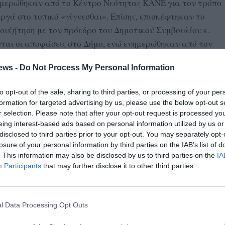
ημερώθηκαν από το Κέντρο Νεότητας ΚΑΝΕ για τον τρόπο
ργά στο τοπικό «γίγνεσθαι». Επίσης, επισκέφτηκαν το
 συζήτηση με τον πρόεδρο του Δημοτικού Συμβουλίου κ.
ται οι αποφάσεις στο Δήμο, ενώ ενημερώθηκαν από τον
υ για την Ευρωπαϊκή Αποστολή των 100 κλιματικά
ews -
Do Not Process My Personal Information
 της πόλης.
 22-26 Απριλίου 12 μαθητές και δύο συνοδοί καθηγητές
to opt-out of the sale, sharing to third parties, or processing of your per
formation for targeted advertising by us, please use the below opt-out s
echo – San Juan Batista, με έδρα τη Μαδρίτη, φιλοξενήθηκαν
r selection. Please note that after your opt-out request is processed y
ου σχολείου. Υλοποιώντας τη θεματική του προγράμματος
eing interest-based ads based on personal information utilized by us or
rld, μεταξύ άλλων, οι μαθητές δημιούργησαν και
disclosed to third parties prior to your opt-out. You may separately opt-
losure of your personal information by third parties on the IAB’s list of
 πόλης το δικό τους μήνυμα για την Παγκόσμια Ημέρα της
. This information may also be disclosed by us to third parties on the
IA
 του “Κήπου της Λυσούς”, ενημερώθηκαν για την ύψιστη
Participants
that may further disclose it to other third parties.
ς της παγκόσμιας τράπεζας του μυελού των οστών. Τέλος,
τυρίες για τις περιόδους των δικτατορικών καθεστώτων
ποκατάσταση της δημοκρατίας στις δύο χώρες 50 χρόνια
l Data Processing Opt Outs
ανάγκη υπεράσπισης της δημοκρατίας.