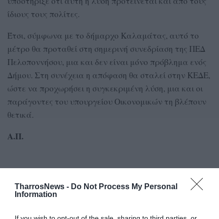
υποστήριξε ότι αυτή η λύση προτείνεται και από τους
ίδιους τους πολίτες.
Έτσι, σύμφωνα με το δήμαρχο Καλαμάτας, αυτό το
μέτρο θα προταθεί στη σημερινή συνεδρίαση της ΠΕΔ
Πελοποννήσου, μια και δεν είναι μόνο πρόβλημα ενός
Δήμου. Στη συνέχεια η απόφαση θα σταλεί στην ΚΕΔΕ,
ώστε να προχωρήσει η συγκεκριμένη λύση, μια και οι
παράγοντες του υπουργείου Οικονομικών τη βλέπουν
θετικά.
Α.Π.
TAGS:
ΔΗΜΟΣ ΚΑΛΑΜΑΤΑΣ
ΟΦΕΙΛΕΣ
TharrosNews -
Do Not Process My Personal
Information
Facebook
Twitter
If you wish to opt-out of the sale, sharing to third parties, or