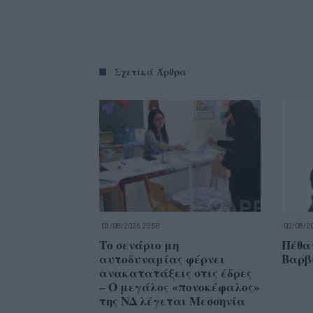
Σχετικά Άρθρα
03/08/2026 20:58
02/08/20
Το σενάριο μη
Πέθαν
αυτοδυναμίας φέρνει
Βαρβ
ανακατατάξεις στις έδρες
– Ο μεγάλος «πονοκέφαλος»
της ΝΔ λέγεται Μεσσηνία