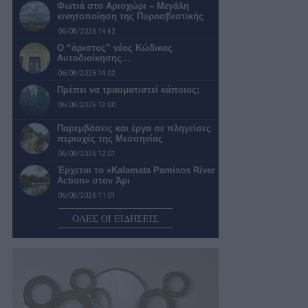
Φωτιά στο Αριοχώρι – Μεγάλη
κινητοποίηση της Πυροσβεστικής
06/08/2026 14:42
Ο “άριστος” νέος Κώδικας
Αυτοδιοίκησης…
06/08/2026 14:02
Πρέπει να τραυματιστεί κάποιος;
06/08/2026 13:00
Παρεμβάσεις και έργα σε πληγείσες
περιοχές της Μεσσηνίας
06/08/2026 12:01
Έρχεται το «Kalamata Pamisos River
Action» στον Άρι
06/08/2026 11:01
Συνάντηση του περιφερειάρχη με το
ΟΛΕΣ ΟΙ ΕΙΔΗΣΕΙΣ
Περιφερειακό Τμήμα Καλαμάτας του
Ελληνικού…
06/08/2026 09:58
ΕΠΣ Μεσσηνίας: Δεκαπέντε ομάδες
δήλωσαν συμμετοχή στο
πρωτάθλημα της Α’…
06/08/2026 09:10