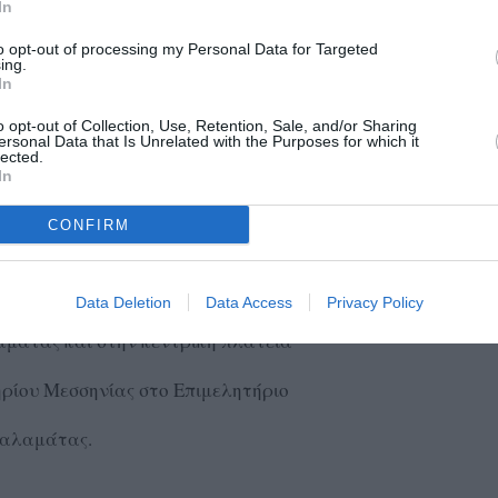
In
το πρόγραμμα να έχει ως εξής:
to opt-out of processing my Personal Data for Targeted
όπολης Μεσσηνίας με το σεβασμιώτατο μητροπολίτη κ.
ing.
In
o opt-out of Collection, Use, Retention, Sale, and/or Sharing
ersonal Data that Is Unrelated with the Purposes for which it
νότητα Μεσσηνίας με στελέχη της Περιφέρειας
lected.
In
ογο στο Δικαστικό Μέγαρο Καλαμάτας
CONFIRM
ας στο παλιό Δημαρχείο
συνέντευξη Τύπου στα ΜΜΕ.
Data Deletion
Data Access
Privacy Policy
αμάτας και στην κεντρική πλατεία
ηρίου Μεσσηνίας στο Επιμελητήριο
Καλαμάτας.