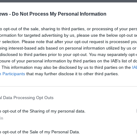
αν χαλαρά για διάφορα θέματα και ζητήματα έργων
ews -
Do Not Process My Personal Information
 και τα αρδευτικά του δίκτυα. Ακολούθως, ο κ. Βορίδης με
ίλτο Χρυσομάλλη και Περικλή Μαντά, όπως και τον
to opt-out of the sale, sharing to third parties, or processing of your per
formation for targeted advertising by us, please use the below opt-out s
βόλτα στην αγορά της πόλης και συζήτησε με
r selection. Please note that after your opt-out request is processed y
αντήθηκε με στελέχη και ψηφοφόρους της Ν.Δ. στην
eing interest-based ads based on personal information utilized by us or
ιοδοξία του για το εκλογικό αποτέλεσμα και ζητώντας τη
disclosed to third parties prior to your opt-out. You may separately opt-
losure of your personal information by third parties on the IAB’s list of
. This information may also be disclosed by us to third parties on the
IA
λλιέργειες και τυποποιητήρια – συσκευαστήρια στην
Participants
that may further disclose it to other third parties.
κε για τη συγκομιδή καρπουζιού και άλλων αγροτικών
 καθώς και το διευθυντή της ΔΑΟΚ Τριφυλίας, Αντώνη
l Data Processing Opt Outs
o opt-out of the Sharing of my personal data.
In
o opt-out of the Sale of my Personal Data.
σε με επισκέψεις σε Πύλο, Μελιγαλά και Μεσσήνη ενώ