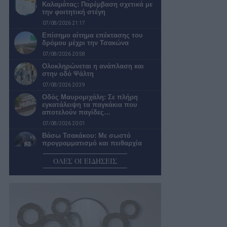
Καλαμάτας: Παρέμβαση σχετικά με
την φοιτητική στέγη
07/08/2026 21:17
Επίσημο αίτημα επέκτασης του
δρόμου μέχρι την Τσακώνα
07/08/2026 20:58
Ολοκληρώνεται η ανάπλαση και
στην οδό Ψάλτη
07/08/2026 20:39
Οδός Μαυρομιχάλη: Σε πλήρη
εγκατάλειψη τα παγκάκια που
αποτελούν παγίδες…
07/08/2026 20:01
Βάσω Τσακάκου: Με σωστό
προγραμματισμό και πειθαρχία
μπορείς να κυνηγάς…
ΟΛΕΣ ΟΙ ΕΙΔΗΣΕΙΣ
07/08/2026 19:00
Καλαμάτα: Απαράδεκτη η εικόνα σε
πολλές στάσεις της αστικής
συγκοινωνίας
07/08/2026 18:25
Λύσεις για προβλήματα ύδρευσης –
αποχέτευσης ανήγγειλε η πρόεδρος