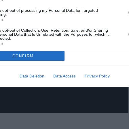
to opt-out of processing my Personal Data for Targeted
ing.
In
o opt-out of Collection, Use, Retention, Sale, and/or Sharing
ersonal Data that Is Unrelated with the Purposes for which it
lected.
In
CONFIRM
Data Deletion
Data Access
Privacy Policy