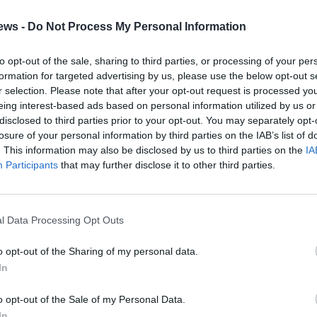
ews -
Do Not Process My Personal Information
to opt-out of the sale, sharing to third parties, or processing of your per
formation for targeted advertising by us, please use the below opt-out s
ερα με το πρόγραμμα των συναυλιών να ανοίγει στις
r selection. Please note that after your opt-out request is processed y
ουθούν στις 20:40 ο Εθισμός, στις 22:00 θα ανέβει στη
eing interest-based ads based on personal information utilized by us or
θα πέσει με συναυλία του Γιάννη Χαρούλη που θα
disclosed to third parties prior to your opt-out. You may separately opt-
losure of your personal information by third parties on the IAB’s list of
. This information may also be disclosed by us to third parties on the
IA
Participants
that may further disclose it to other third parties.
l Data Processing Opt Outs
o opt-out of the Sharing of my personal data.
In
o opt-out of the Sale of my Personal Data.
In