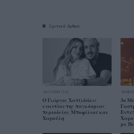
Σχετικά Άρθρα
24/11/2025 17:32
09/08/20
Ο Γιώργος Χατζιδάκις
3ο Με
εναντίον της παγκόσμιας
Γαστ
περιοδείας Μποφίλιου και
Εντυ
Χαρούλη
Χαρο
με Π