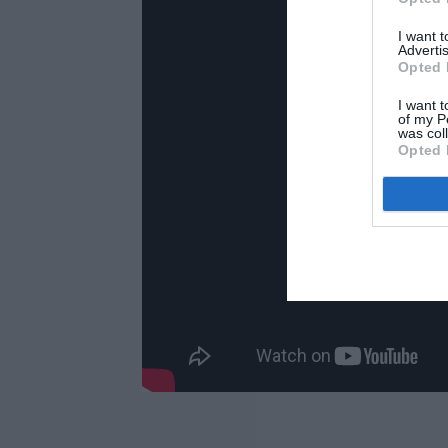
I want 
Advertis
Opted 
I want t
of my P
was col
Opted 