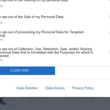
o opt-out of the Sharing of my personal data.
Χαρούλης
In
30/03/2024 17:10
o opt-out of the Sale of my Personal Data.
Στη Μεσσηνία θα βρεθούν για μια ακόμη
In
χρονιά, ανάμεσα σε άλλους αγαπημένους
to opt-out of processing my Personal Data for Targeted
ing.
καλλιτέχνες, ο Βασίλης Παπακωνσταντίνου
In
και ο...
o opt-out of Collection, Use, Retention, Sale, and/or Sharing
ersonal Data that Is Unrelated with the Purposes for which it
lected.
Συναυλία του Γιάννη Χαρούλη
In
στη Μάνη
CONFIRM
25/07/2023 06:50
O Γιάννης Χαρούλης και η παρέα του και
Data Deletion
Data Access
Privacy Policy
αυτό το καλοκαίρι μας καλούν να
ανταμώσουμε για να τραγουδήσουμε...