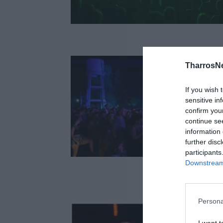
TharrosN
If you wish 
sensitive in
confirm you
continue se
information 
further disc
participants
Downstream 
Persona