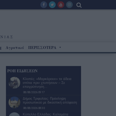
Αγροτικά
ΠΕΡΙΣΣΟΤΕΡΑ
Η
ΡΟΗ ΕΙΔΗΣΕΩΝ
Κλοπές: «Μαρκάρουν» τα άδεια
σπίτια πριν χτυπήσουν – Σε
επαγρύπνηση…
08/08/2026 09:17
Δήμος Τριφυλίας: Πρόσληψη
προσωπικού με δικαστική απόφαση
08/08/2026 08:30
Κύπελλο Ελλάδας: Καλαμάτα