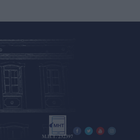
Μ.Η.Τ. 232397