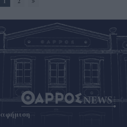
1
2
ιαφήμιση