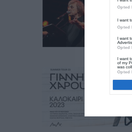
I want t
Opted 
I want t
Opted 
I want 
Advertis
Opted 
I want t
of my P
was col
Opted 