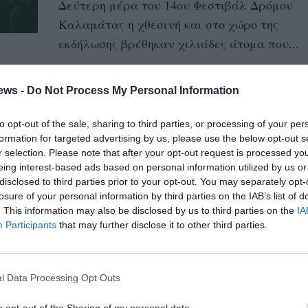
Δεύτερη μέρα του 14ου Φεστιβάλ Δρόμου
Καλαμάτας η χθεσινή και στο χώρο της
εκδήλωσης βρέθηκαν χιλιάδες άτομα που...
Το Φεστιβάλ Δρόμου
ews -
Do Not Process My Personal Information
Καλαμάτας επιστρέφει με
ακόμα περισσότερη ενέργεια
to opt-out of the sale, sharing to third parties, or processing of your per
και καλλιτεχνική ποικιλία
formation for targeted advertising by us, please use the below opt-out s
r selection. Please note that after your opt-out request is processed y
25/07/2024 09:55
eing interest-based ads based on personal information utilized by us or
disclosed to third parties prior to your opt-out. You may separately opt-
Το δημοφιλές Φεστιβάλ Δρόμου Καλαμάτας
losure of your personal information by third parties on the IAB’s list of
επιστρέφει για 14η συνεχή χρονιά,
. This information may also be disclosed by us to third parties on the
IA
διατηρώντας τη φήμη του ως το μεγαλύτερο
Participants
that may further disclose it to other third parties.
γεγονός...
l Data Processing Opt Outs
Στην Καλαμάτα τον Ιούλιο Β.
Παπακωνσταντίνου & Γ.