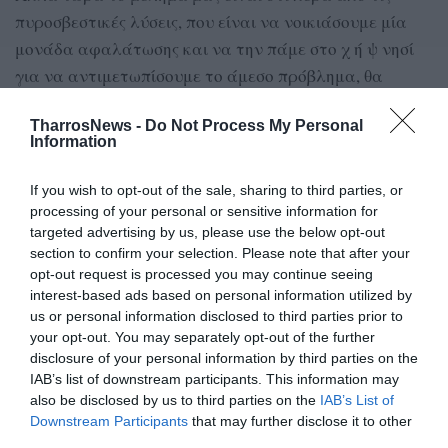
πυροσβεστικές λύσεις, που είναι να νοικιάσουμε μία
μονάδα αφαλάτωσης και να την πάμε στο χ ή ψ νησί
για να αντιμετωπίσουμε το άμεσο πρόβλημα, θα
πρέπει να δούμε και μεσοπρόθεσμα σε τι λύσεις
TharrosNews -
Do Not Process My Personal
προχωράμε, έτσι ώστε να μη χρειάζεται να
Information
πηγαίνουμε στις πιο ακριβές λύσεις της προσωρινής
άμβλυνσης του προβλήματος μέσω της ενοικίασης
If you wish to opt-out of the sale, sharing to third parties, or
μονάδων αφαλάτωσης».
processing of your personal or sensitive information for
targeted advertising by us, please use the below opt-out
section to confirm your selection. Please note that after your
opt-out request is processed you may continue seeing
TAGS:
interest-based ads based on personal information utilized by
ΥΠΟΥΡΓΕΙΟ ΠΕΡΙΒΑΛΛΟΝΤΟΣ ΚΑΙ ΕΝΕΡΓΕΙΑΣ
us or personal information disclosed to third parties prior to
ΛΕΙΨΥΔΡΙΑ
your opt-out. You may separately opt-out of the further
disclosure of your personal information by third parties on the
IAB’s list of downstream participants. This information may
Facebook
Twitter
also be disclosed by us to third parties on the
IAB’s List of
Downstream Participants
that may further disclose it to other
third parties.