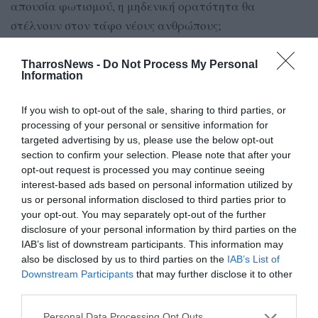
απουσία φωτισμού, η μηδενική ορατότητα θα
στέλνουν στον τάφο νέους ανθρώπους;
Α.Π.
TharrosNews -
Do Not Process My Personal
Information
If you wish to opt-out of the sale, sharing to third parties, or
TAGS:
ΔΗΜΟΤΙΚΟ ΣΥΜΒΟΥΛΙΟ ΚΑΛΑΜΑΤΑΣ
processing of your personal or sensitive information for
ΚΑΛΟ ΝΕΡΟ- ΤΣΑΚΩΝΑ
targeted advertising by us, please use the below opt-out
section to confirm your selection. Please note that after your
opt-out request is processed you may continue seeing
Facebook
Twitter
interest-based ads based on personal information utilized by
us or personal information disclosed to third parties prior to
your opt-out. You may separately opt-out of the further
disclosure of your personal information by third parties on the
IAB’s list of downstream participants. This information may
also be disclosed by us to third parties on the
IAB’s List of
Downstream Participants
that may further disclose it to other
third parties.
Personal Data Processing Opt Outs