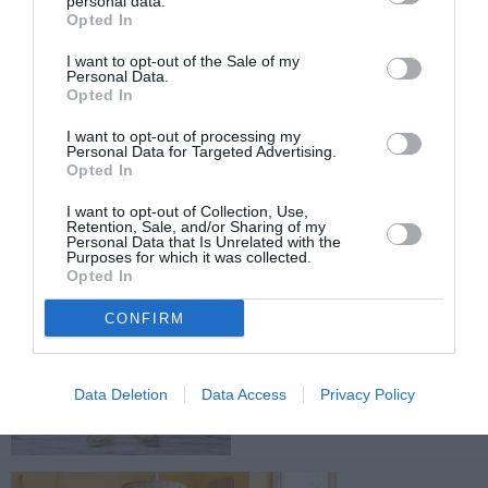
personal data.
Opted In
TAGS:
ΦΙΛΙΑΤΡΙΝΟ ΦΡΑΓΜΑ
ΑΝΤΙΠΛΗΜΜΥΡΙΚΑ
ΧΡΗΣΤΟΣ ΣΤΑΙΚΟΥΡΑΣ
ΠΥΡΓΟΣ- ΚΑΛΟ ΝΕΡΟ
I want to opt-out of the Sale of my
Personal Data.
ΟΔΙΚΑ ΕΡΓΑ
ΔΗΜΗΤΡΗΣ ΠΤΩΧΟΣ
Opted In
I want to opt-out of processing my
Personal Data for Targeted Advertising.
Facebook
Twitter
Opted In
I want to opt-out of Collection, Use,
Retention, Sale, and/or Sharing of my
Personal Data that Is Unrelated with the
Purposes for which it was collected.
Opted In
CONFIRM
Data Deletion
Data Access
Privacy Policy