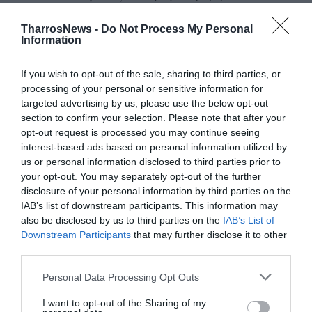
Πελοποννήσου. Όπως τόνισε ο περιφερειάρχης, από το
TharrosNews -
Do Not Process My Personal
σχέδιο αυτό οι ανάγκες για νέα έργα υποδομής και
Information
προστασίας, όπως και οι αντίστοιχες χρηματοδοτήσεις
και οι απαιτούμενοι πόροι, είναι εξαιρετικά μεγάλες.
If you wish to opt-out of the sale, sharing to third parties, or
Οι ενέργειες που απαιτούνται πρέπει να υλοποιηθούν
processing of your personal or sensitive information for
targeted advertising by us, please use the below opt-out
άμεσα και να συμπεριληφθούν στον προγραμματισμό
section to confirm your selection. Please note that after your
του υπουργείου.
opt-out request is processed you may continue seeing
interest-based ads based on personal information utilized by
Συμπεράσματα και επόμενα βήματα
us or personal information disclosed to third parties prior to
Ο περιφερειάρχης Πελοποννήσου και ο υπουργός
your opt-out. You may separately opt-out of the further
disclosure of your personal information by third parties on the
Υποδομών και Μεταφορών αξιολόγησαν την πρόοδο
IAB’s list of downstream participants. This information may
των έργων και καθόρισαν τις επόμενες ενέργειες,
also be disclosed by us to third parties on the
IAB’s List of
επιβεβαιώνοντας το υψηλό επίπεδο συνεργασίας
Downstream Participants
that may further disclose it to other
υπουργείου και Περιφέρειας για την επίτευξη των
third parties.
κοινών στόχων.
Personal Data Processing Opt Outs
I want to opt-out of the Sharing of my