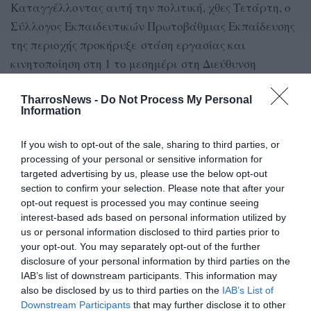
Καταγγέλλοντας αυτή την πολιτική, χθες Τετάρτη, ο
Σύλλογος Εκπαιδευτικών Πρωτοβάθμιας Εκπαίδευσης
της περιοχής προκήρυξε στάση εργασίας και
κινητοποίηση στη 1 το μεσημέρι στη Διεύθυνση
Εκπαίδευσης Χαλκιδικής στον Πολύγυρο.
TharrosNews -
Do Not Process My Personal
Πηγή
: Τα Νέα
Information
If you wish to opt-out of the sale, sharing to third parties, or
processing of your personal or sensitive information for
TAGS:
ΧΑΛΚΙΔΙΚΗ
ΣΥΓΧΩΝΕΥΣΕΙΣ ΤΜΗΜΑΤΩΝ
targeted advertising by us, please use the below opt-out
section to confirm your selection. Please note that after your
opt-out request is processed you may continue seeing
Facebook
Twitter
interest-based ads based on personal information utilized by
us or personal information disclosed to third parties prior to
your opt-out. You may separately opt-out of the further
disclosure of your personal information by third parties on the
IAB’s list of downstream participants. This information may
also be disclosed by us to third parties on the
IAB’s List of
Downstream Participants
that may further disclose it to other