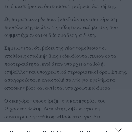
το δικαστήριο να διατάσσει την άμεση έκτισή της.
Ως παρεπόμενη δε ποινή επέβαλε την απαγόρευση
προσέλευσης σε όλες τις αθλητικές εκδηλώσεις που
συμμετέχουν και οι δύο ομάδες για 5 έτη.
Σημειώνεται ότι βάσει της νέας νομοθεσίας οι
υποθέσεις οπαδικής βίας εκδικάζονται πλέον κατά
προτεραιότητα, ενώ όταν υπάρχει αναβολή,
επιβάλλονται υποχρεωτικά περιοριστικοί όροι. Επίσης,
απαγορεύεται η αναστολή ποινής για εγκλήματα
οπαδικής βίας και εκτίεται υποχρεωτικά άμεσα.
Ο δικηγόρος υποστήριξης της κατηγορίας του
29χρονου, Φώτης Λαπιώτης, δήλωσε για τη
συγκεκριμένη υπόθεση: «Πρόκειται για ένα
περιστατικό τυφλής οπαδικής βίας. Ο εντολέας μου