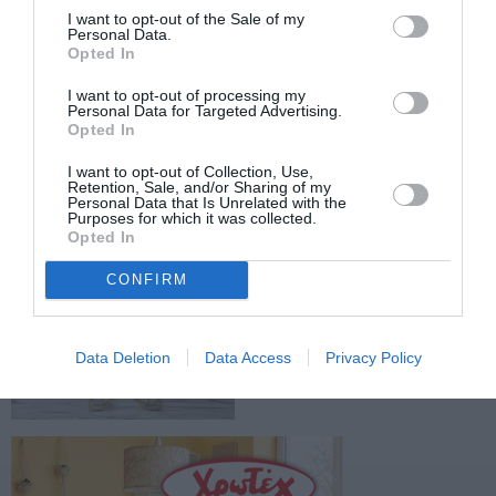
I want to opt-out of the Sale of my
Personal Data.
TAGS:
ΞΥΛΟΔΑΡΜΟΣ
ΟΠΑΔΙΚΗ ΒΙΑ
Opted In
I want to opt-out of processing my
Personal Data for Targeted Advertising.
Facebook
Twitter
Opted In
I want to opt-out of Collection, Use,
Retention, Sale, and/or Sharing of my
Personal Data that Is Unrelated with the
Purposes for which it was collected.
Opted In
CONFIRM
Data Deletion
Data Access
Privacy Policy