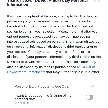
δέχθηκε επίθεση αναίτια και απρόκλητα επειδή έτυχε
TharrosNews -
Do Not Process My Personal
Information
να φοράει μπλούζα ομάδας διαφορετικής προτίμησης
από εκείνη των δραστών. Παρασταθήκαμε προς
If you wish to opt-out of the sale, sharing to third parties, or
υποστήριξη της κατηγορίας στο αυτόφωρο Μονομελές
processing of your personal or sensitive information for
Πλημμελειοδικείο Καλαμάτας, το δικαστήριο
targeted advertising by us, please use the below opt-out
section to confirm your selection. Please note that after your
υιοθέτησε τους ισχυρισμούς μας και αποφάνθηκε για
opt-out request is processed you may continue seeing
την καταδίκη του ενός εκ των 7 δραστών, ο οποίος είχε
interest-based ads based on personal information utilized by
συλληφθεί στο πλαίσιο της αυτόφωρης διαδικασίας,
us or personal information disclosed to third parties prior to
your opt-out. You may separately opt-out of the further
καταδικάζοντας τον σε 26 μήνες φυλάκισης και
disclosure of your personal information by third parties on the
διατάσσοντας την άμεση έκτιση της ποινής.
IAB’s list of downstream participants. This information may
Αναμένουμε από την Αστυνομία την ανακάλυψη της
also be disclosed by us to third parties on the
IAB’s List of
ταυτότητας και των υπόλοιπων 6 δραστών, για να
Downstream Participants
that may further disclose it to other
third parties.
οδηγηθούν κι αυτοί με τη σειρά τους ενώπιον της
Δικαιοσύνης».
Personal Data Processing Opt Outs
Της Βίκυς Βετουλάκη
I want to opt-out of the Sharing of my
personal data.
Opted In