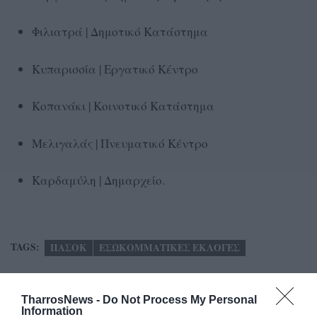
Φιλιατρά | Δημοτικό Κατάστημα
Κυπαρισσία | Εργατικό Κέντρο
Κοπανάκι | Κοινοτικό Κατάστημα
Μελιγαλάς | Πνευματικό Κέντρο
Καρδαμύλη | Δημαρχείο.
TAGS:
ΠΑΣΟΚ
ΕΣΩΚΟΜΜΑΤΙΚΕΣ ΕΚΛΟΓΕΣ
Facebook
Twitter
TharrosNews -
Do Not Process My Personal
Information