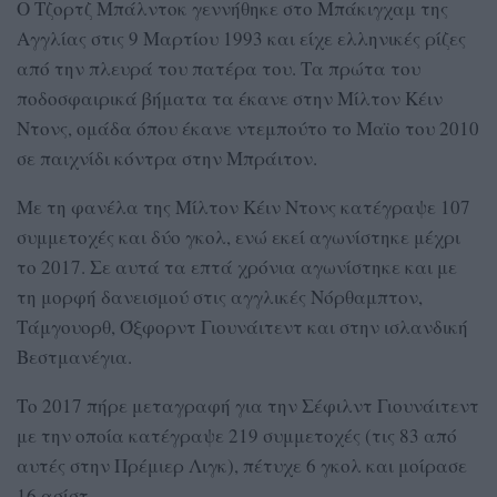
O Τζορτζ Μπάλντοκ γεννήθηκε στο Μπάκιγχαμ της
Αγγλίας στις 9 Μαρτίου 1993 και είχε ελληνικές ρίζες
από την πλευρά του πατέρα του. Τα πρώτα του
ποδοσφαιρικά βήματα τα έκανε στην Μίλτον Κέιν
Ντονς, ομάδα όπου έκανε ντεμπούτο το Μαϊο του 2010
σε παιχνίδι κόντρα στην Μπράιτον.
Με τη φανέλα της Μίλτον Κέιν Ντονς κατέγραψε 107
συμμετοχές και δύο γκολ, ενώ εκεί αγωνίστηκε μέχρι
το 2017. Σε αυτά τα επτά χρόνια αγωνίστηκε και με
τη μορφή δανεισμού στις αγγλικές Νόρθαμπτον,
Τάμγουορθ, Όξφορντ Γιουνάιτεντ και στην ισλανδική
Βεστμανέγια.
Το 2017 πήρε μεταγραφή για την Σέφιλντ Γιουνάιτεντ
με την οποία κατέγραψε 219 συμμετοχές (τις 83 από
αυτές στην Πρέμιερ Λιγκ), πέτυχε 6 γκολ και μοίρασε
16 ασίστ.