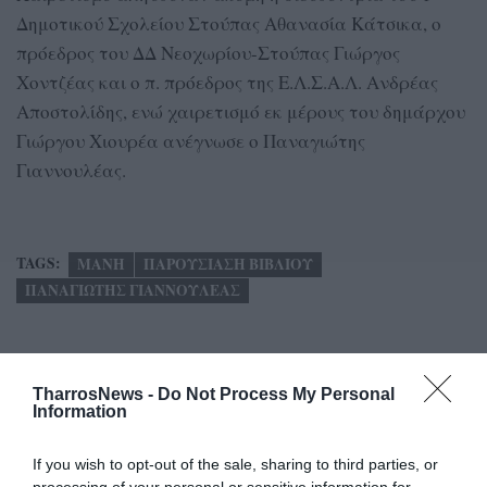
Δημοτικού Σχολείου Στούπας Αθανασία Κάτσικα, ο
πρόεδρος του ΔΔ Νεοχωρίου-Στούπας Γιώργος
Χοντζέας και ο π. πρόεδρος της Ε.Λ.Σ.Α.Λ. Ανδρέας
Αποστολίδης, ενώ χαιρετισμό εκ μέρους του δημάρχου
Γιώργου Χιουρέα ανέγνωσε ο Παναγιώτης
Γιαννουλέας.
TAGS:
ΜΑΝΗ
ΠΑΡΟΥΣΙΑΣΗ ΒΙΒΛΙΟΥ
ΠΑΝΑΓΙΩΤΗΣ ΓΙΑΝΝΟΥΛΕΑΣ
Facebook
Twitter
TharrosNews -
Do Not Process My Personal
Information
If you wish to opt-out of the sale, sharing to third parties, or
processing of your personal or sensitive information for