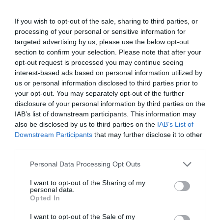
κατεύθυνση επίτευξης της Κυκλικής Οικονομίας.
Πρόσθεσε δε, ότι μετά την ολοκληρωμένη διαχείριση
If you wish to opt-out of the sale, sharing to third parties, or
processing of your personal or sensitive information for
των απορριμμάτων οφείλουμε να προχωρήσουμε στην
targeted advertising by us, please use the below opt-out
ανάπτυξη ενός ολιστικού συστήματος ανακύκλωσης.
section to confirm your selection. Please note that after your
opt-out request is processed you may continue seeing
Ο δε διευθυντής Δευτεροβάθμιας Εκπαίδευσης
interest-based ads based on personal information utilized by
Γιάννης Φραγκής
Μεσσηνίας,
, υπογράμμισε τα οφέλη
us or personal information disclosed to third parties prior to
your opt-out. You may separately opt-out of the further
του συγκεκριμένου προγράμματος, ενώ
disclosure of your personal information by third parties on the
εκπροσωπώντας το Δήμο Μεσσήνης ο αντιδήμαρχος
IAB’s list of downstream participants. This information may
Ηλίας Γεωργόπουλος
Κοινωνικής Πολιτικής,
,
also be disclosed by us to third parties on the
IAB’s List of
Downstream Participants
that may further disclose it to other
συνεχάρη για την προσπάθεια ανακύκλωσης στο
third parties.
σχολικό περιβάλλον με πρεσβευτές τους μαθητές.
Personal Data Processing Opt Outs
Χρ.Μ.
I want to opt-out of the Sharing of my
personal data.
Opted In
TAGS:
ΑΝΑΚΥΚΛΩΣΗ
ΦοΔΣΑ
I want to opt-out of the Sale of my