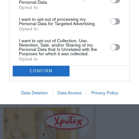
Personal Data.
Opted In
Facebook
Twitter
I want to opt-out of processing my
Personal Data for Targeted Advertising.
Opted In
I want to opt-out of Collection, Use,
Retention, Sale, and/or Sharing of my
Personal Data that Is Unrelated with the
Purposes for which it was collected.
Opted In
CONFIRM
Data Deletion
Data Access
Privacy Policy