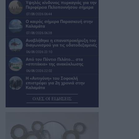
Υψηλός κίνδυνος πυρκαγιάς για την
Περιφέρεια Πελοποννήσου σήμερα
07/08/2026 06:44
Ο καιρός σήμερα Παρασκευή στην
Καλαμάτα
07/08/2026 06:38
Αναβλήθηκε η επαναπροκήρυξη του
διαγωνισμού για τις υδατοδεξαμενές
06/08/2026 23:10
Από τον Πόντιο Πιλάτο… στα
«σπιτάκια» της ανακύκλωσης
06/08/2026 22:02
Η «Αντιγόνη» του Σοφοκλή
επιστρέφει για 2η χρονιά στην
Καλαμάτα
06/08/2026 21:28
ΟΛΕΣ ΟΙ ΕΙΔΗΣΕΙΣ
Ανοίγει ο δρόμος για τον Βιολογικό
Καθαρισμό Πεταλιδίου
06/08/2026 20:58
Ενεργοποιείται χρηματοδοτικό
εργαλείο 9 εκατ. ευρώ για
αναβάθμιση του οδικού…
06/08/2026 20:30