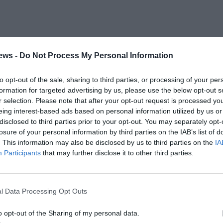
ews -
Do Not Process My Personal Information
to opt-out of the sale, sharing to third parties, or processing of your per
formation for targeted advertising by us, please use the below opt-out s
r selection. Please note that after your opt-out request is processed y
ό τα λειτουργικά έξοδα
eing interest-based ads based on personal information utilized by us or
ν ανάγκη «για να λειτουργήσουμε τα συστήματα πρέπει
disclosed to third parties prior to your opt-out. You may separately opt-
ρυμμένες, πρέπει να πάμε σε ελληνικό δορυφόρο» καθώς
losure of your personal information by third parties on the IAB’s list of
 κυβερνοπολέμου αμυντικές και επιθετικές».
. This information may also be disclosed by us to third parties on the
IA
Participants
that may further disclose it to other third parties.
 έλειψαν 2,5 δισ. ευρώ τον χρόνο άρα ένα συνολικό
βοήθεια είναι καλοδεχούμενη. Φέτος θα ξεπεράσουμε τα 20
λογισμό 40 δισ. ευρώ. Εκτιμούμε ότι θα πάμε σε 2 δισ.
l Data Processing Opt Outs
ειτουργικά έξοδα και αυτό είναι το απαισιόδοξο σενάριο».
o opt-out of the Sharing of my personal data.