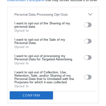
Downstream Participants
that may further disclose it to other
Φρανκφούρτη, εντάσσοντας την Καλαμάτα στα νέα
third parties.
δρομολόγια.
Personal Data Processing Opt Outs
Επίσης, η easyjet ανακοίνωσε το δρομολόγιο
I want to opt-out of the Sharing of my
Μάντσεστερ – Καλαμάτα, το οποίο θα ξεκινήσει στις
personal data.
Opted In
24 Ιουνίου του 2025, με συχνότητα δύο φορές την
εβδομάδα και με αεροσκάφος A320. Η σύνδεση αυτή
I want to opt-out of the Sale of my
Personal Data.
υπήρχε και παλιότερα, αλλά σταμάτησε τον
Opted In
Οκτώβριο του 2020.
I want to opt-out of processing my
Personal Data for Targeted Advertising.
Η παραχώρηση
Opted In
I want to opt-out of Collection, Use,
Η παραχώρηση καλύπτει τη λειτουργία του
Retention, Sale, and/or Sharing of my
Personal Data that Is Unrelated with the
τερματικού σταθμού και άλλων χερσαίων και
Purposes for which it was collected.
εναέριων υποδομών, συμπεριλαμβανομένων των
Opted In
χώρων λιανικής πώλησης και στάθμευσης. Θα
CONFIRM
διαρκέσει 40 χρόνια, ενώ η λειτουργία της θα ξεκινήσει
προσωρινά στα τέλη του 2025, εν αναμονή των