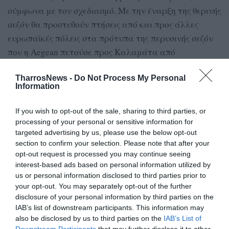
σύμφωνα με τον σχεδιασμό. Με την έναρξη της θερινής
σεζόν θα προστεθούν πτήσεις από και προς άλλες
ευρωπαϊκές πόλεις στα πρότυπα της περυσινής σεζόν
που η Aegean πετούσε προς Καλαμάτα από
Κοπεγχάγη, Στοκχόλμη, Παρίσι, Γκέτεμποργκ, Ελσίνκι
κ.α.
TharrosNews -
Do Not Process My Personal
Information
Άλλες αεροπορικές που έχουν ήδη δηλώσει παρούσες
If you wish to opt-out of the sale, sharing to third parties, or
για τη νέα θερινή σεζόν είναι η βρετανική Jet2 που
processing of your personal or sensitive information for
έχει εντάξει στο πρόγραμμά της για το 2025 το
targeted advertising by us, please use the below opt-out
δρομολόγιο Μπρίστολ – Καλαμάτα, ενώ επανέρχεται
section to confirm your selection. Please note that after your
opt-out request is processed you may continue seeing
και η αεροπορική σύνδεση της Jet2 από το Εδιμβούργο
interest-based ads based on personal information utilized by
της Σκωτίας με την Καλαμάτα από τις 6 Μαΐου.
us or personal information disclosed to third parties prior to
your opt-out. You may separately opt-out of the further
Στην προσεχή σεζόν επενδύει και η Discover Airlines,
disclosure of your personal information by third parties on the
θυγατρική της Lufthansa. Στο πλαίσιο αυτό η
IAB’s list of downstream participants. This information may
also be disclosed by us to third parties on the
IAB’s List of
αεροπορική επεκτείνει το πρόγραμμά της από τη