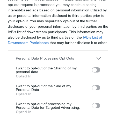
Μακεδονίας-Θεμιστοκλέους-Νέδοντος-Κεφαλά-
opt-out request is processed you may continue seeing
Πάροδος 1η ΚλαδάΚλαδά-Μπουλούκου-(Λείκων). Η
interest-based ads based on personal information utilized by
περίμετρος αυτή έχει μήκος 4.220 μ. περίπου. Η
us or personal information disclosed to third parties prior to
συνολική περιοχή εφαρμογής του ΣΕΣ (2 περιοχές,
your opt-out. You may separately opt-out of the further
disclosure of your personal information by third parties on the
825
Πράσινη &Κυανή) καλύπτει επιφάνεια εμβαδού
IAB’s list of downstream participants. This information may
στρ. περίπου
και περίμετρο 4.090 μ. περίπου. Οι 2
also be disclosed by us to third parties on the
IAB’s List of
περιοχές συνορεύουν μεταξύ τους με τον άξονα των
Downstream Participants
that may further disclose it to other
third parties.
οδών Νέδοντος -Ύδρας-Σόλωνος-Βασ. Κωνσταντίνου,
σε μήκος 1.700 μ. περίπου.
Personal Data Processing Opt Outs
Ιδιαίτερη προσοχή δόθηκε στο αν εφαρμόζεται ή όχι το
I want to opt-out of the Sharing of my
personal data.
μέτρο της ελεγχόμενης στάθμευσης (χρονικός
Opted In
περιορισμός στάθμευσης και χρέωση) και όπου
I want to opt-out of the Sale of my
υπάρχουν άλλοι περιορισμοί ως προς τη χρήση των
Personal Data.
Opted In
θέσεων, για παράδειγμα θέσεις αποκλειστικής χρήσης
δημοσίων υπηρεσιών, θέσεις για οχήματα ΑμεΑ, θέσεις
I want to opt-out of processing my
Personal Data for Targeted Advertising.
οχημάτων ΤΑΧΙ και οργανωμένες θέσεις στάθμευσης
Opted In