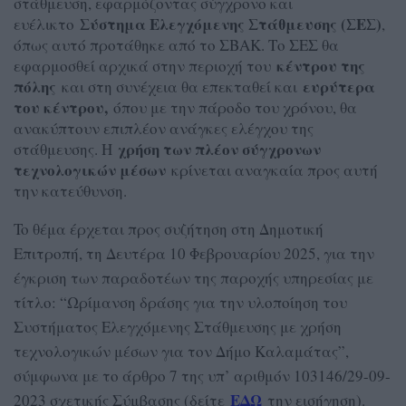
στάθμευση, εφαρμόζοντας σύγχρονο και
Σύστημα Ελεγχόμενης Στάθμευσης (ΣΕΣ)
ευέλικτο
,
όπως αυτό προτάθηκε από το ΣΒΑΚ. Το ΣΕΣ θα
κέντρου της
εφαρμοσθεί αρχικά στην περιοχή του
πόλης
ευρύτερα
και στη συνέχεια θα επεκταθεί και
του κέντρου,
όπου με την πάροδο του χρόνου, θα
ανακύπτουν επιπλέον ανάγκες ελέγχου της
χρήση των πλέον σύγχρονων
στάθμευσης. Η
τεχνολογικών μέσων
κρίνεται αναγκαία προς αυτή
την κατεύθυνση.
To θέμα έρχεται προς συζήτηση στη Δημοτική
Επιτροπή, τη Δευτέρα 10 Φεβρουαρίου 2025, για την
έγκριση των παραδοτέων της παροχής υπηρεσίας με
τίτλο: “Ωρίμανση δράσης για την υλοποίηση του
Συστήματος Ελεγχόμενης Στάθμευσης με χρήση
τεχνολογικών μέσων για τον Δήμο Καλαμάτας”,
σύμφωνα με το άρθρο 7 της υπ’ αριθμόν 103146/29-09-
ΕΔΩ
2023 σχετικής Σύμβασης (δείτε
την εισήγηση).