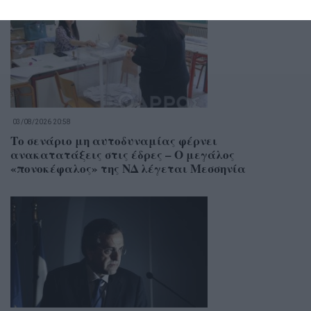
03/08/2026 20:58
Το σενάριο μη αυτοδυναμίας φέρνει
ανακατατάξεις στις έδρες – Ο μεγάλος
«πονοκέφαλος» της ΝΔ λέγεται Μεσσηνία