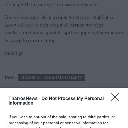
αίτηση Α21 το απαραίτητο δικαιολογητικό.
Για να ολοκληρωθεί η αίτηση πρέπει να υποβληθεί
οριστικά και να έχει εγκριθεί. Αίτηση που έχει
αποθηκευτεί προσωρινά θεωρείται μη υποβληθείσα και
δεν λαμβάνεται υπόψη.
enikos.gr
TAGS:
ΕΠΙΔΟΜΑ
ΕΠΙΔΟΜΑ ΠΑΙΔΙΟΥ
Facebook
Twitter
TharrosNews -
Do Not Process My Personal
Information
If you wish to opt-out of the sale, sharing to third parties, or
processing of your personal or sensitive information for