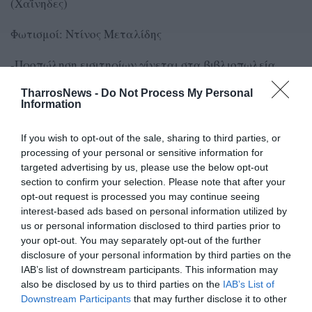
(Χαΐνηδες)
Φωτισμοί: Ντίνος Μεταλίδης
-Προπώληση εισιτηρίων γίνεται στα βιβλιοπωλεία
«Όλα Χαρτί» & «Βιβλιόπολις» και ηλεκτρονικά στο
TharrosNews -
Do Not Process My Personal
ticketservices.gr.
Information
If you wish to opt-out of the sale, sharing to third parties, or
processing of your personal or sensitive information for
TAGS:
ΕΡΓΑΤΙΚΟ ΚΕΝΤΡΟ ΚΑΛΑΜΑΤΑΣ
ΠΑΡΑΣΤΑΣΗ
targeted advertising by us, please use the below opt-out
ΝΙΚΟΣ ΚΑΖΑΝΤΖΑΚΗΣ
section to confirm your selection. Please note that after your
opt-out request is processed you may continue seeing
interest-based ads based on personal information utilized by
us or personal information disclosed to third parties prior to
Facebook
Twitter
your opt-out. You may separately opt-out of the further
disclosure of your personal information by third parties on the
IAB’s list of downstream participants. This information may
also be disclosed by us to third parties on the
IAB’s List of
Downstream Participants
that may further disclose it to other