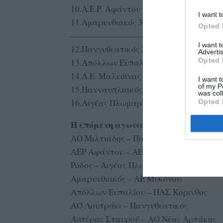
10.Α.Ε.Ρ. Αφάντου 36 (27 αγ.)
I want t
11.Αμαρυνθιακός 33 (27 αγ.)
Opted 
————————————————
I want 
12.Πανγυθεατικός 27 (27 αγ.)
Advertis
Opted 
13.Απόλλων Ευπαλίου 27 (27 αγ.)
14.Α.Ε. Μαλεσίνας 22 (27 αγ.)
I want t
of my P
15.Πανναυπλιακός/Ηρακλής 19 (27 αγ.)
was col
16.Αιγέας Πλωμαρίου 16 (25 αγ.)
Opted 
Η επόμενη αγωνιστική, 13/4
ΑΟ Μιλτιάδης – Πανναυπλιακός
ΑΕΡ Αφάντου – ΑΕ Μαλεσίνας
Ρόδος – Αιγέας Πλωμαρίου
Αμαρυνθιακός – ΑΕ Μυκόνου
Απόλλων Ευπαλίου – ΠΑΣ Κόρινθος
ΑΟ Λουτράκι – Πανγυθεατικός
Αστέρας Σταυρού – ΑΟ Νέας Αρτάκης