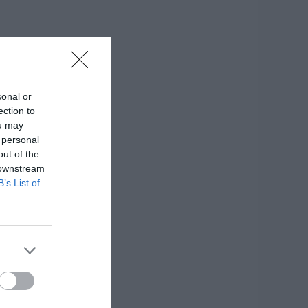
sonal or
ection to
ou may
 personal
out of the
 downstream
B’s List of