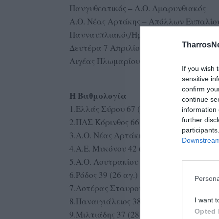
Πανγυθεατικός – Α.Ο. Αμαρυνθιακός
Α.Ο. Νέας Αρτάκης – Απόλλων Ευπαλίο
Πανναυπλιακός/Ηρακλής – Αστέρας Στ
TharrosN
Δευτέρα 7 Απριλίου 2025, 13:30
Αιγέας Πλωμαρίου – Α.Ε.Ρ. Αφάντου
If you wish 
sensitive in
confirm you
Η Βαθμολογία
continue se
1.Ελλάς Σύρου 67 (27 αγ.)
information 
further disc
2.ΠΑΣ Κόρινθος 66 (28 αγ.)
participants
3.Α.Ο. Νέας Αρτάκης 46 (26 αγ.)
Downstream 
4.Α.Ε. Μυκόνου 42 (26 αγ.)
5.Α.Ο. Λουτρακίου 40 (26 αγ.)
6.Ρόδος 39 (26 αγ.)
Persona
7.Αστέρας Σταυρού 39 (27 αγ.)
8.Παναιγιάλειος 38 (27 αγ.)
I want t
Opted 
9.Μιλτιάδης 37 (28 αγ.)