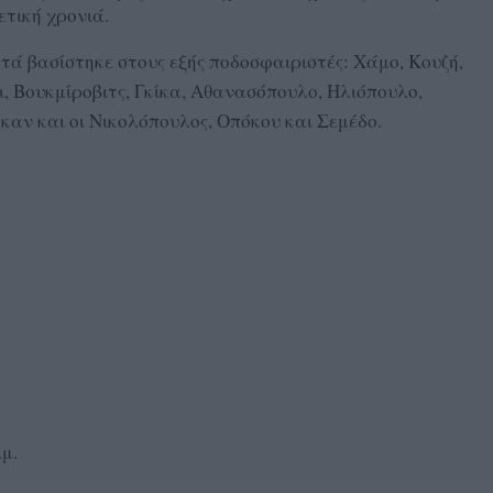
ετική χρονιά.
ά βασίστηκε στους εξής ποδοσφαιριστές: Χάμο, Κουζή,
, Βουκμίροβιτς, Γκίκα, Αθανασόπουλο, Ηλιόπουλο,
καν και οι Νικολόπουλος, Οπόκου και Σεμέδο.
μ.