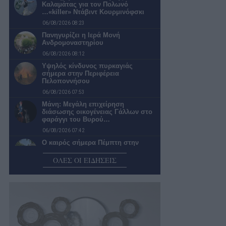
Καλαμάτας για τον Πολωνό
…«killer» Ντάβιντ Κουρμινόφσκι
06/08/2026 08:23
Πανηγυρίζει η Ιερά Μονή
Ανδρομοναστηρίου
06/08/2026 08:12
Υψηλός κίνδυνος πυρκαγιάς
σήμερα στην Περιφέρεια
Πελοποννήσου
06/08/2026 07:53
Μάνη: Μεγάλη επιχείρηση
διάσωσης οικογένειας Γάλλων στο
φαράγγι του Βυρού…
06/08/2026 07:42
Ο καιρός σήμερα Πέμπτη στην
Καλαμάτα
ΟΛΕΣ ΟΙ ΕΙΔΗΣΕΙΣ
06/08/2026 07:19
Επερώτηση της Λαϊκής
Συσπείρωσης για την κατάσταση
στο Πολυλίμνιο και…
05/08/2026 22:30
Νέα φοιτητική εστία… Μια λύση που
θα άφηνε «ήσυχους» τους…