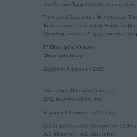
του Πύργου Τριφυλίας που ζει μια εξαιρ
Το τεχνικό δίδυμο των Φωτόπουλου-Τσατ
Καπετανάκη, Καντούτση, Θώδη, Γκεβόρι
Μανιάτη, ενώ στο β’ ημίχρονο αγωνίστη
Γ’ Εθνική-3ος Όμιλος
28η αγωνιστική
Σάββατο 5 Απριλίου 2025
Μιλτιάδης–Παναιγιάλειος 2-0
ΠΑΣ Κόρινθος–Ρόδος 4-0
Κυριακή 6 Απριλίου 2025, 4 μ.μ.
Ελλάς Σύρου – Α.Ο. Λουτρακίου 12:30 μ.
Α.Ε. Μυκόνου – Α.Ε. Μαλεσίνας