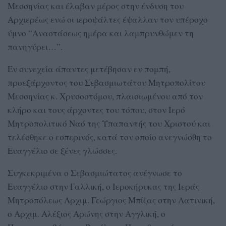
Μεσσηνίας και έλαβαν μέρος στην ένδυση του
Αρχιερέως ενώ οι ιεροψάλτες έψαλλαν τον υπέροχο
ύμνο “Αναστάσεως ημέρα και λαμπρυνθώμεν τη
πανηγύρει…”.
Εν συνεχεία άπαντες μετέβησαν εν πομπή,
προεξάρχοντος του Σεβασμιωτάτου Μητροπολίτου
Μεσσηνίας κ. Χρυσοστόμου, πλαισιωμένου από τον
κλήρο και τους άρχοντες του τόπου, στον Ιερό
Μητροπολιτικό Ναό της Υπαπαντής του Χριστού και
τελέσθηκε ο εσπερινός, κατά τον οποίο ανεγνώσθη το
Ευαγγέλιο σε ξένες γλώσσες.
Συγκεκριμένα ο Σεβασμιώτατος ανέγνωσε το
Ευαγγέλιο στην Γαλλική, ο Ιεροκήρυκας της Ιεράς
Μητροπόλεως Αρχιμ. Γεώργιος Μπίζας στην Λατινική,
ο Αρχιμ. Αλέξιος Αρώνης στην Αγγλική, ο