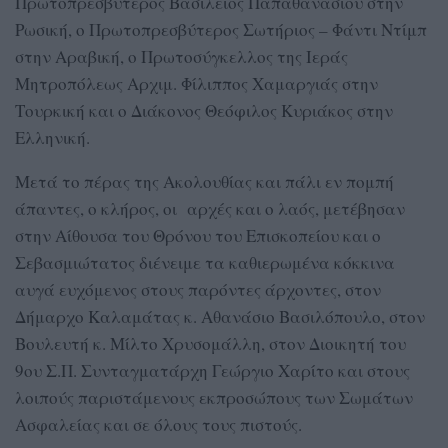
Πρωτοπρεσβύτερος Βασίλειος Παπαθανασίου στην
Ρωσική, ο Πρωτοπρεσβύτερος Σωτήριος – Φάντι Ντίμπ
στην Αραβική, ο Πρωτοσύγκελλος της Ιεράς
Μητροπόλεως Αρχιμ. Φίλιππος Χαμαργιάς στην
Τουρκική και ο Διάκονος Θεόφιλος Κυριάκος στην
Ελληνική.
Μετά το πέρας της Ακολουθίας και πάλι εν πομπή
άπαντες, ο κλήρος, οι αρχές και ο λαός, μετέβησαν
στην Αίθουσα του Θρόνου του Επισκοπείου και ο
Σεβασμιώτατος διένειμε τα καθιερωμένα κόκκινα
αυγά ευχόμενος στους παρόντες άρχοντες, στον
Δήμαρχο Καλαμάτας κ. Αθανάσιο Βασιλόπουλο, στον
Βουλευτή κ. Μίλτο Χρυσομάλλη, στον Διοικητή του
9ου Σ.Π. Συνταγματάρχη Γεώργιο Χαρίτο και στους
λοιπούς παριστάμενους εκπροσώπους των Σωμάτων
Ασφαλείας και σε όλους τους πιστούς.