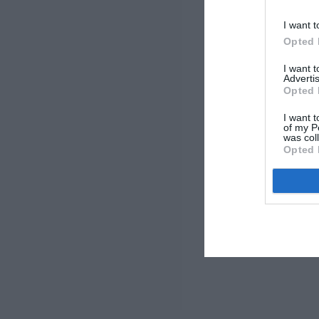
I want t
Opted 
I want 
Advertis
Opted 
I want t
of my P
was col
Opted 