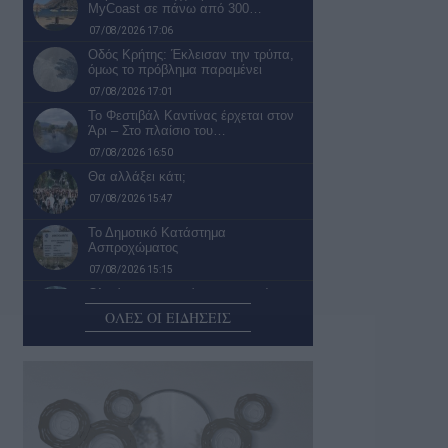
MyCoast σε πάνω από 300…
07/08/2026 17:06
Οδός Κρήτης: Έκλεισαν την τρύπα,
όμως το πρόβλημα παραμένει
07/08/2026 17:01
Το Φεστιβάλ Καντίνας έρχεται στον
Άρι – Στο πλαίσιο του…
07/08/2026 16:50
Θα αλλάξει κάτι;
07/08/2026 15:47
Το Δημοτικό Κατάστημα
Ασπροχώματος
07/08/2026 15:15
Ολική καταστροφή μονοκατοικίας στη
Μ. Αλεξάνδρου από φωτιά
ΟΛΕΣ ΟΙ ΕΙΔΗΣΕΙΣ
07/08/2026 13:24
Ο Δήμος εγκαταλείπει την πρόταση
για μεταφορά του Κέντρου
Συμβουλευτικής…
07/08/2026 13:01