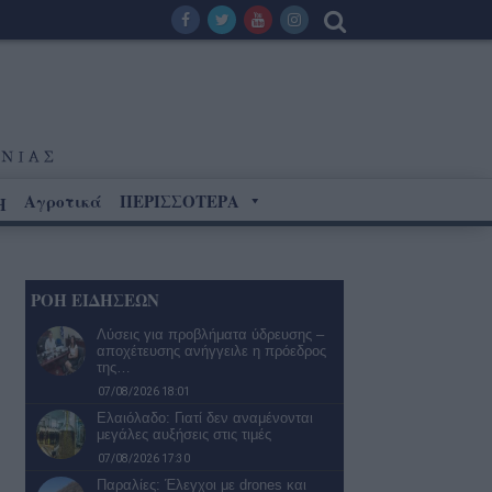
Αγροτικά
ΠΕΡΙΣΣΟΤΕΡΑ
Η
ΡΟΗ ΕΙΔΗΣΕΩΝ
Λύσεις για προβλήματα ύδρευσης –
αποχέτευσης ανήγγειλε η πρόεδρος
της…
07/08/2026 18:01
Ελαιόλαδο: Γιατί δεν αναμένονται
μεγάλες αυξήσεις στις τιμές
07/08/2026 17:30
Παραλίες: Έλεγχοι με drones και