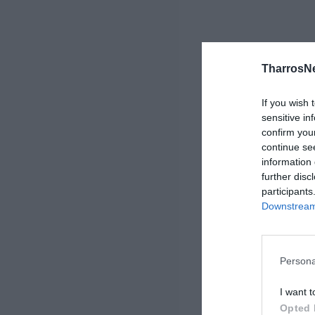
TharrosN
If you wish 
sensitive in
confirm you
continue se
information 
further disc
participants
Downstream 
Persona
I want t
Opted 