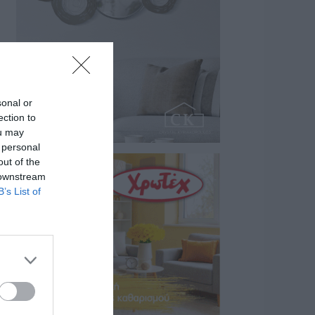
sonal or
ection to
ou may
 personal
out of the
 downstream
B’s List of