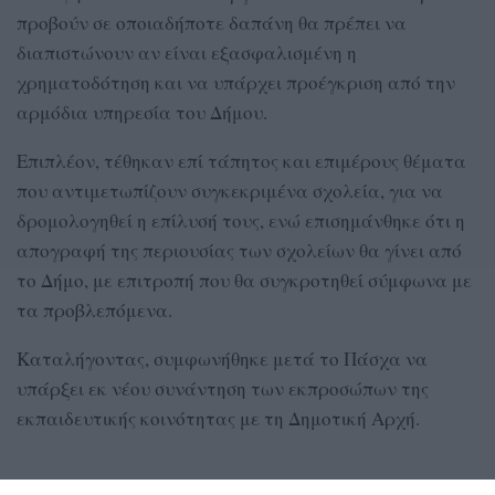
προβούν σε οποιαδήποτε δαπάνη θα πρέπει να
διαπιστώνουν αν είναι εξασφαλισμένη η
χρηματοδότηση και να υπάρχει προέγκριση από την
αρμόδια υπηρεσία του Δήμου.
Επιπλέον, τέθηκαν επί τάπητος και επιμέρους θέματα
που αντιμετωπίζουν συγκεκριμένα σχολεία, για να
δρομολογηθεί η επίλυσή τους, ενώ επισημάνθηκε ότι η
απογραφή της περιουσίας των σχολείων θα γίνει από
το Δήμο, με επιτροπή που θα συγκροτηθεί σύμφωνα με
τα προβλεπόμενα.
Καταλήγοντας, συμφωνήθηκε μετά το Πάσχα να
υπάρξει εκ νέου συνάντηση των εκπροσώπων της
εκπαιδευτικής κοινότητας με τη Δημοτική Αρχή.