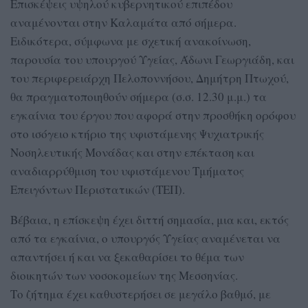
Επισκέψεις υψηλού κυβερνητικού επιπέδου
αναμένονται στην Καλαμάτα από σήμερα.
Ειδικότερα, σύμφωνα με σχετική ανακοίνωση,
παρουσία του υπουργού Υγείας, Άδωνι Γεωργιάδη, και
του περιφερειάρχη Πελοποννήσου, Δημήτρη Πτωχού,
θα πραγματοποιηθούν σήμερα (σ.σ. 12.30 μ.μ.) τα
εγκαίνια του έργου που αφορά στην προσθήκη ορόφου
στο ισόγειο κτήριο της υφιστάμενης Ψυχιατρικής
Νοσηλευτικής Μονάδας και στην επέκταση και
αναδιαρρύθμιση του υφιστάμενου Τμήματος
Επειγόντων Περιστατικών (ΤΕΠ).
Βέβαια, η επίσκεψη έχει διττή σημασία, μια και, εκτός
από τα εγκαίνια, ο υπουργός Υγείας αναμένεται να
απαντήσει ή και να ξεκαθαρίσει το θέμα των
διοικητών των νοσοκομείων της Μεσσηνίας.
Το ζήτημα έχει καθυστερήσει σε μεγάλο βαθμό, με