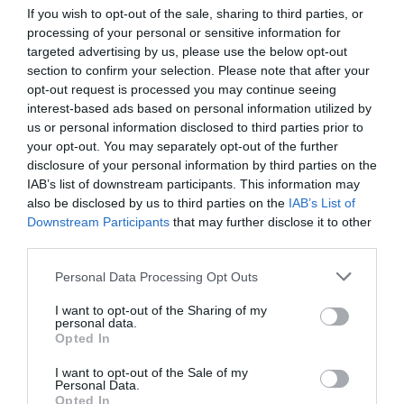
κ.κ. Γεωργιάδης και Χρυσοχοΐδης έρχονται έχοντας
If you wish to opt-out of the sale, sharing to third parties, or
processing of your personal or sensitive information for
στα χαρτοφυλάκιά τους θέματα που άπτονται της
targeted advertising by us, please use the below opt-out
καθημερινότητας των πολιτών, σε δύο πολύ
section to confirm your selection. Please note that after your
ευαίσθητους τομείς, όπως είναι η Υγεία και η
opt-out request is processed you may continue seeing
interest-based ads based on personal information utilized by
Ασφάλεια, και με την προϋπόθεση ότι οι δηλώσεις τους
us or personal information disclosed to third parties prior to
θα… δώσουν πάσα και για συνέχεια έργων,
your opt-out. You may separately opt-out of the further
αναμένεται να λειάνουν μερικώς τις όποιες
disclosure of your personal information by third parties on the
διαμαρτυρίες.
IAB’s list of downstream participants. This information may
also be disclosed by us to third parties on the
IAB’s List of
Α.Π
Downstream Participants
that may further disclose it to other
third parties.
Personal Data Processing Opt Outs
TAGS:
ΝΟΣΟΚΟΜΕΙΟ ΚΑΛΑΜΑΤΑΣ
ΑΔΩΝΙΣ ΓΕΩΡΓΙΑΔΗΣ
ΜΙΧΑΛΗΣ ΧΡΥΣΟΧΟΙΔΗΣ
I want to opt-out of the Sharing of my
personal data.
ΕΝΙΑΙΟ ΣΥΝΤΟΝΙΣΤΙΚΟ ΚΕΝΤΡΟ ΔΗΜΟΤΙΚΗΣ ΚΑΙ
Opted In
ΕΛΛΗΝΙΚΗΣ ΑΣΤΥΝΟΜΙΑΣ
I want to opt-out of the Sale of my
Personal Data.
Opted In