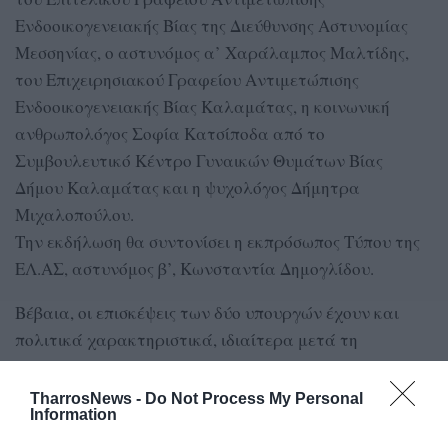
Ενδοοικογενειακής Βίας της Διεύθυνσης Αστυνομίας
Μεσσηνίας, ο αστυνόμος α’ Χαράλαμπος Μαλτίδης,
του Επιχειρησιακού Γραφείου Αντιμετώπισης
Ενδοοικογενειακής Βίας Καλαμάτας, η κοινωνική
ανθρωπολόγος Σοφία Κατσίποδα από το
Συμβουλευτικό Κέντρο Γυναικών Θυμάτων Βίας
Δήμου Καλαμάτας και η ψυχολόγος Δήμητρα
Μιχαλοπούλου.
Την εκδήλωση θα συντονίσει η εκπρόσωπος Τύπου της
ΕΛ.ΑΣ, αστυνόμος β’, Κωνσταντία Δημογλίδου.
Βέβαια, οι επισκέψεις των δύο υπουργών έχουν και
πολιτικά χαρακτηριστικά, ιδιαίτερα μετά τη
διαγραφή του πρώην πρωθυπουργού Αντώνη Σαμαρά
από τη Ν.Δ.
TharrosNews -
Do Not Process My Personal
Information
Η Μεσσηνία θεωρείται “κάστρο” του κ. Σαμαρά και οι