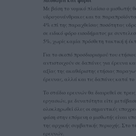
Μίσθωμα και φόροι
Με βάση το νομικό πλαίσιο ο μισθωτής 
υδρογονάνθρακες και τα παραπροϊόντα.
4% επί της παραχθείσας ποσότητας υδρο
σε ειδικό φόρο εισοδήματος με συντελε
5%, χωρίς καμία πρόσθετη τακτική ή έκ
Για το σκοπό προσδιορισμού του ετήσι
αντιστοιχούν σε δαπάνες για έρευνα κα
αξίας της ακαθάριστης ετήσιας παραγωγ
έρευνας, αλλά και τις δαπάνες κατά το
Το στάδιο ερευνών θα διαιρεθεί σε τρε
εργασιών, με δυνατότητα είτε μετάβαση
ολοκληρωθεί όλες οι σημαντικές υποχρε
φάση στην επόμενη ο μισθωτής είναι υ
της αρχικής συμβατικής περιοχής. Στο 
ερευνών.