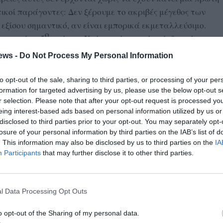
ικοί παράγοντες: Δεν ξέρουμε το ακριβές μέγεθος των
 εξίσου σημαντικό, αν είναι εμπορικά εκμεταλλεύσιμο.
ο
ρει από το 5
αιώνα π.Χ. ότι υπάρχει κάτι, ήρθε η ώρα να
ews -
Do Not Process My Personal Information
to opt-out of the sale, sharing to third parties, or processing of your per
 αφορά στην παραχώρηση δικαιώματος έρευνας και
formation for targeted advertising by us, please use the below opt-out s
αλάσσιες περιοχές νοτίως της Πελοποννήσου («Α2» και
r selection. Please note that after your opt-out request is processed y
eing interest-based ads based on personal information utilized by us or
λάσσιες περιοχές νοτίως της Κρήτης («Νότια της Κρήτης 1»
disclosed to third parties prior to your opt-out. You may separately opt-
losure of your personal information by third parties on the IAB’s list of
. This information may also be disclosed by us to third parties on the
IA
«Chevron Balkans Exploration B.V.» για θαλάσσια περιοχή
Participants
that may further disclose it to other third parties.
λάσσιες περιοχές νοτίως της Κρήτης, καθώς και η εταιρεία
ingle Member S.A.» για τη θαλάσσια περιοχή «Α2» νοτίως
l Data Processing Opt Outs
», αναφέρθηκε στο τι θα πληρώσουν Chevron και HelleniQ
o opt-out of the Sharing of my personal data.