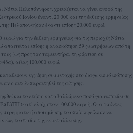
αι Νότια Πελοπόννησος, χρειάζεται να γίνει αγορά της
Κεντρικού Ιονίου έναντι 20.000 και της έκθεσης ερμηνείας
Δ της Πελοποννήσου έναντι επίσης 20.000 ευρώ.
0 ευρώ για την έκθεση ερμηνείας για τις περιοχές Νότια
ενώ απαιτείται επίσης η ανασκόπηση 59 γεωτρήσεων από τη
τους (ως προς τον ταμιευτήρα, τη φόρτιση σε
γίδα), αξίας 100.000 ευρώ.
α καταθέσουν εγγύηση συμμετοχής στο διαγωνισμό ισόποσης
ι αν ο αιτών παραιτηθεί της αίτησης.
ηφθεί και το ετήσιο καταβαλλόμενο ποσό για εκπαίδευση
 ΕΔΕΥΕΠ (κατ’ ελάχιστον 100.000 ευρώ). Οι αιτούντες
ως στρεμματική αποζημίωση, το οποίο οφείλουν να
ν έως το στάδιο της εκμετάλλευσης.