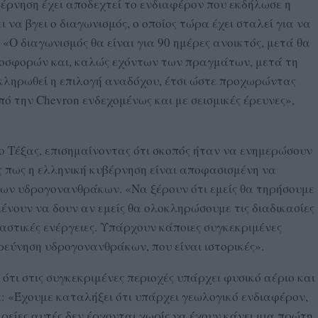
έρνηση έχει αποδεχτεί το ενδιαφέρον που εκδήλωσε η
 να βγει ο διαγωνισμός, ο οποίος τώρα έχει σταλεί για να
«Ο διαγωνισμός θα είναι για 90 ημέρες ανοικτός, μετά θα
οσφορών και, καλώς εχόντων των πραγμάτων, μετά τη
κληρωθεί η επιλογή αναδόχου, έτσι ώστε προχωρώντας
ό την Chevron ενδεχομένως και με σεισμικές έρευνες»,
ο Τέξας, επισημαίνοντας ότι σκοπός ήταν να ενημερώσουν
ς πως η ελληνική κυβέρνηση είναι αποφασισμένη να
ων υδρογονανθράκων. «Να ξέρουν ότι εμείς θα τηρήσουμε
νουν να δουν αν εμείς θα ολοκληρώσουμε τις διαδικασίες
αστικές ενέργειες. Υπάρχουν κάποιες συγκεκριμένες
ερεύνηση υδρογονανθράκων, που είναι ιστορικές».
ότι στις συγκεκριμένες περιοχές υπάρχει φυσικό αέριο και
: «Έχουμε καταλήξει ότι υπάρχει γεωλογικό ενδιαφέρον,
αιρείες αυτές δεν έρχονται χωρίς να έχουν κάνει μια πρώτη