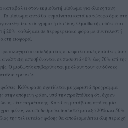
θα καταβάλει στον εκμισθωτή μίσθωμα για όλους τους
 Το μίσθωμα αυτό θα κυμαίνεται κατά κατώτερο όριο στο
γονανθράκων σε χρήμα ή σε είδος. Ο μισθωτής υπόκειται
στή 20%, καθώς και σε περιφερειακό φόρο με συντελεστή
τακτη εισφορά.
ου φορολογητέου εισοδήματος οι κεφαλαιακές δαπάνες που
ι ανάπτυξη αποσβένονται σε ποσοστό 40% έως 70% επί της
ής. Ο μισθωτής επιβαρύνεται με όλους τους κινδύνους
 στάδιο ερευνών.
ις φάσεις. Κάθε φάση σχετίζεται με χωριστό πρόγραμμα
ς στην επόμενη φάση, υπό την προϋπόθεση ότι έχουν
ώσεις, είτε παράτασης. Κατά τη μετάβαση από τη μία
ποχρεωμένος να αποδεσμεύει ποσοστό μεταξύ 20% και 50%
τέλος της τελευταίας φάσης θα αποδεσμεύεται όλη περιοχή