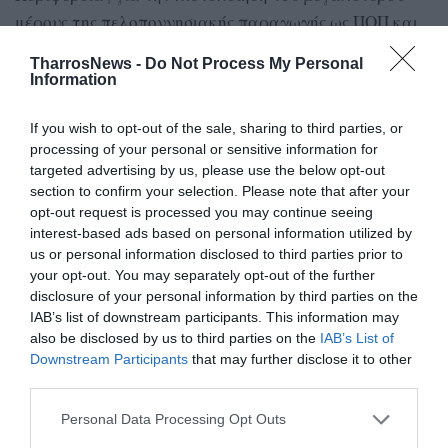
μέρους της πελοποννησιακής παραγωγής ως ΠΟΠ και
ΠΓΕ, ενώ έκανε ειδική αναφορά στα ευρωπαϊκά έργα
TharrosNews -
Do Not Process My Personal
OliveOilMed, Pollinate και GEORGIA, τα οποία – όπως
Information
τόνισε – εκτός από χρηματοδοτικά εργαλεία,
αποτελούν ευκαιρίες καινοτομίας και μετάβασης.
If you wish to opt-out of the sale, sharing to third parties, or
processing of your personal or sensitive information for
targeted advertising by us, please use the below opt-out
Ιδιαίτερη έμφαση έδωσε επίσης στα έργα υποδομών,
section to confirm your selection. Please note that after your
όπως το Μιναγιώτικο φράγμα, που –όπως σημείωσε–
opt-out request is processed you may continue seeing
ενισχύουν τη βιωσιμότητα της παραγωγής και
interest-based ads based on personal information utilized by
υπηρετούν τη δικαιοσύνη απέναντι στις τοπικές
us or personal information disclosed to third parties prior to
your opt-out. You may separately opt-out of the further
κοινωνίες.
disclosure of your personal information by third parties on the
IAB’s list of downstream participants. This information may
Η Περιφέρεια Πελοποννήσου, όπως σημείωσε ο κ.
also be disclosed by us to third parties on the
IAB’s List of
Πτωχός, επενδύει στη γνώση, με την ελιά και το
Downstream Participants
that may further disclose it to other
ελαιόλαδο να συμβολίζουν τη συνέπεια, την αντοχή
third parties.
και τη δημιουργική πορεία των ανθρώπων της.
Personal Data Processing Opt Outs