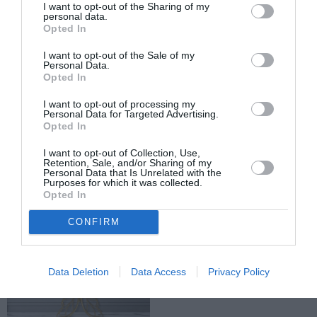
I want to opt-out of the Sharing of my
personal data.
Opted In
TAGS:
ΕΛΑΙΟΛΑΔΟ
ΕΛΑΙΟΚΟΜΙΑ
ΦΕΣΤΙΒΑΛ ΕΛΙΑΣ ΚΑΙ ΕΛΑΙΟΛΑΔΟΥ
I want to opt-out of the Sale of my
ΔΗΜΗΤΡΗΣ ΠΤΩΧΟΣ
ΕΛΑΙΟΚΟΜΙΚΟΣ ΚΛΑΔΟΣ
Personal Data.
Opted In
1Οο ΦΕΣΤΙΒΑΛ ΕΛΑΙΟΛΑΔΟΥ ΚΑΙ ΕΛΙΑΣ
I want to opt-out of processing my
Personal Data for Targeted Advertising.
Opted In
Facebook
Twitter
I want to opt-out of Collection, Use,
Retention, Sale, and/or Sharing of my
Personal Data that Is Unrelated with the
Purposes for which it was collected.
Opted In
CONFIRM
Data Deletion
Data Access
Privacy Policy