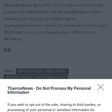
Πρωτοβάθμιας Φροντίδας Υγείας θα συντελέσει στη
μείωση της επιβάρυνσης της δευτεροβάθμιας υγείας,
ιδιαίτερα σε περιοχές με επιβαρυμένα
χαρακτηριστικά και υψηλές συγκεντρώσεις ευάλωτου
πληθυσμού, όπως, για παράδειγμα, η Μάνη και η
Μεσσήνη.
Β.Β.
TAGS:
ΚΕΝΤΡΟ ΥΓΕΙΑΣ ΜΕΣΣΗΝΗΣ
ΚΕΝΤΡΟ ΥΓΕΙΑΣ ΑΓΙΟΥ ΝΙΚΟΛΑΟΥ
TharrosNews -
Do Not Process My Personal
Information
Facebook
Twitter
If you wish to opt-out of the sale, sharing to third parties, or
processing of your personal or sensitive information for