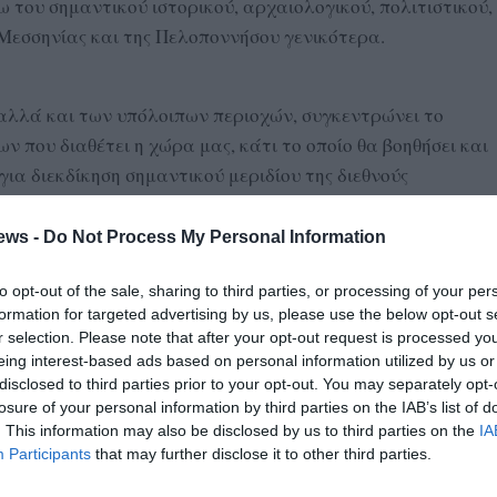
ω του σημαντικού ιστορικού, αρχαιολογικού, πολιτιστικού,
Μεσσηνίας και της Πελοποννήσου γενικότερα.
αλλά και των υπόλοιπων περιοχών, συγκεντρώνει το
 που διαθέτει η χώρα μας, κάτι το οποίο θα βοηθήσει και
ια διεκδίκηση σημαντικού μεριδίου της διεθνούς
ews -
Do Not Process My Personal Information
 της Ένωσης Ξενοδόχων Μεσσηνίας ότι ο τουρισμός ως
α πλήγμα με αβέβαιο το μέλλον, τουλάχιστον ως προς τις
to opt-out of the sale, sharing to third parties, or processing of your per
γνωστό, όπως είπε, ότι από την κλιματική αλλαγή ως τις
formation for targeted advertising by us, please use the below opt-out s
r selection. Please note that after your opt-out request is processed y
ίξεις στην οικονομία μέχρι τα περιβαλλοντικά ζητήματα ή
eing interest-based ads based on personal information utilized by us or
υνοείται ή βλάπτεται ανάλογα.
disclosed to third parties prior to your opt-out. You may separately opt-
losure of your personal information by third parties on the IAB’s list of
γκη να υπάρξουν συνεργασίες και συνενώσεις δυνάμεων,
. This information may also be disclosed by us to third parties on the
IA
μπειριών και ενδιαφερόντων να είναι όσο το δυνατόν πιο
Participants
that may further disclose it to other third parties.
ης χώρας μας.