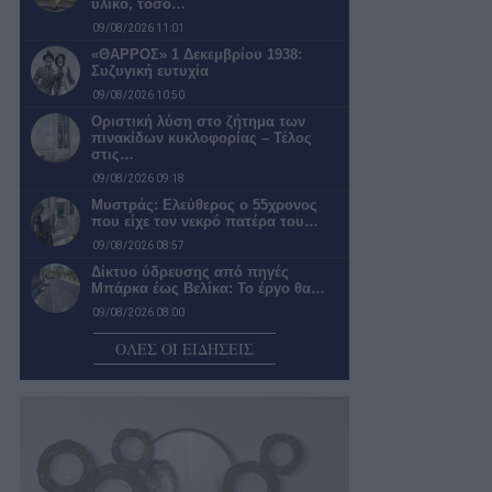
υλικό, τόσο…
09/08/2026 11:01
«ΘΑΡΡΟΣ» 1 Δεκεμβρίου 1938:
Συζυγική ευτυχία
09/08/2026 10:50
Οριστική λύση στο ζήτημα των
πινακίδων κυκλοφορίας – Τέλος
στις…
09/08/2026 09:18
Μυστράς: Ελεύθερος ο 55χρονος
που είχε τον νεκρό πατέρα του…
09/08/2026 08:57
Δίκτυο ύδρευσης από πηγές
Μπάρκα έως Βελίκα: Το έργο θα…
09/08/2026 08:00
Πολύ υψηλός κίνδυνος πυρκαγιάς
ΟΛΕΣ ΟΙ ΕΙΔΗΣΕΙΣ
σήμερα – Οι περιοχές έχουν τεθεί…
09/08/2026 07:57
Συγκροτήθηκε το νέο συμβούλιο της
Κεντρικής Αγοράς Καλαμάτας που
έχει…
09/08/2026 07:38