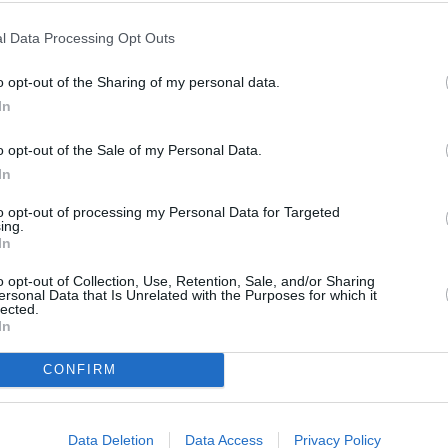
l Data Processing Opt Outs
νοδόχων Μεσσηνίας αναφέρεται ότι υπήρξε θετική
 αντιπροσωπείας από την Κρήτη, κάτι που, όπως
o opt-out of the Sharing of my personal data.
In
ότι η Πολιτεία θα ανταποκριθεί στην ανάγκη της
αεροσκάφη και πυκνά δρομολόγια.
o opt-out of the Sale of my Personal Data.
In
σωπεία της Κρήτης, που αποτελούνταν από τους
τικούς επιχειρηματίες και πράκτορες ταξιδιωτικών
to opt-out of processing my Personal Data for Targeted
ing.
της στην Πελοπόννησο στο πλαίσιο της διαπεριφερειακής
In
ει επιπλέον δυνατότητες εμπλουτισμού του συνολικού
o opt-out of Collection, Use, Retention, Sale, and/or Sharing
ί στο μέλλον για την προώθησή του στις αγορές του
ersonal Data that Is Unrelated with the Purposes for which it
lected.
In
CONFIRM
ΔΟΧΩΝ ΜΕΣΣΗΝΙΑΣ
ΔΗΜΗΤΡΗΣ ΚΑΡΑΛΗΣ
Data Deletion
Data Access
Privacy Policy