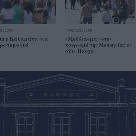
26 20:58
16/03/2026 20:50
out η Καλαμάτα για
«Μούδιασμα» στον
Πρωτομαγιά
τουρισμό της Μεσσηνίας εν
όψει Πάσχα