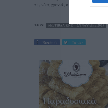
της νέας χρονιάς ο Πολιτιστικός χώρος 
TAGS:
ΦΕΣΤΙΒΑΛ ΚΝΕ
ΣΥΝΑΥΛΙΕΣ 2025
Facebook
Twitter