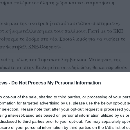
τήρια πολέμου σε όλη τη χώρα και να σταματήσει η
κρουση και την ανατροπή αυτού του σάπιου συστήματος.
στική εκμετάλλευση και τους πολέμους. Γιατί με το ΚΚΕ
ίγουμε το δρόμο στο νέο. Σοσιαλισμός για να νικήσει το
51ου Φεστιβάλ ΚΝΕ-Οδηγητή».
νιάτη, μέλος του Τομεακού Συμβουλίου Μεσσηνίας της
ιδικότερα, στην Καλαμάτα οι εκδηλώσεις θα κορυφωθούν
φοριακής Αγωγής, ενώ θα ξεκινήσουν στις 8.00 το βράδυ.
ews -
Do Not Process My Personal Information
to opt-out of the sale, sharing to third parties, or processing of your per
formation for targeted advertising by us, please use the below opt-out s
r selection. Please note that after your opt-out request is processed y
από τον Γιάννη Πρωτούλη, μέλος του Πολιτικού Γραφείου
eing interest-based ads based on personal information utilized by us or
disclosed to third parties prior to your opt-out. You may separately opt-
losure of your personal information by third parties on the IAB’s list of