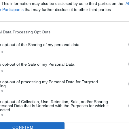
ίκης Θεοδωράκης με τους Βασίλη Λέκκα, Γιώτα Νέγκα
. This information may also be disclosed by us to third parties on the
IA
Participants
that may further disclose it to other third parties.
l Data Processing Opt Outs
ς Δεληβοριάς, Κοινοί Θνητοί, ενώ θα ακολουθήσει γλέντι
o opt-out of the Sharing of my personal data.
In
οίξουν ερασιτεχνικά και μαθητικά συγκροτήματα της
o opt-out of the Sale of my Personal Data.
In
η στη μεγάλη αντιφασιστική νίκη των λαών, βιβλιοπωλείο
to opt-out of processing my Personal Data for Targeted
ing.
ους μικρούς φίλους του Περιοδικού “Κόκκινο Αερόστατο”.
In
τους συνάντηση στο Μαθητικό τους Στέκι, που θα
o opt-out of Collection, Use, Retention, Sale, and/or Sharing
ς και δημιουργίας, αποτελώντας το ραντεβού
ersonal Data that Is Unrelated with the Purposes for which it
lected.
ο μετά το τελευταίο κουδούνι της σχολικής χρονιάς.
In
την παρουσίαση του έργου του και την εγγραφή στα τμήματα
CONFIRM