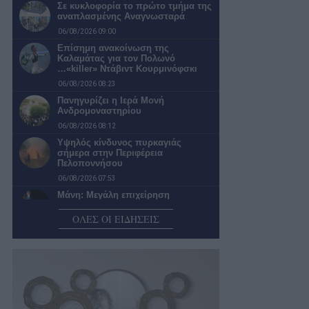
Σε κυκλοφορία το πρώτο τμήμα της
αναπλασμένης Αναγνωσταρά
06/08/2026 09:00
Επίσημη ανακοίνωση της
Καλαμάτας για τον Πολωνό
…«killer» Ντάβιντ Κουρμινόφσκι
06/08/2026 08:23
Πανηγυρίζει η Ιερά Μονή
Ανδρομοναστηρίου
06/08/2026 08:12
Υψηλός κίνδυνος πυρκαγιάς
σήμερα στην Περιφέρεια
Πελοποννήσου
06/08/2026 07:53
Μάνη: Μεγάλη επιχείρηση
διάσωσης οικογένειας Γάλλων στο
φαράγγι του Βυρού…
ΟΛΕΣ ΟΙ ΕΙΔΗΣΕΙΣ
06/08/2026 07:42
Ο καιρός σήμερα Πέμπτη στην
Καλαμάτα
06/08/2026 07:19
Επερώτηση της Λαϊκής
Συσπείρωσης για την κατάσταση