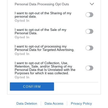
συνεχίζεται τον Μάιο, ενώ την προηγούμενη χρονιά το
Personal Data Processing Opt Outs
αντίστοιχο όριο είχε καταγραφεί μόλις τον Ιούλιο, που
I want to opt-out of the Sharing of my
personal data.
αποτελεί και μήνα αιχμής για τον τουρισμό.
Opted In
Της Βίκυς Βετουλάκη
I want to opt-out of the Sale of my
Personal Data.
Opted In
I want to opt-out of processing my
TAGS:
ΑΕΡΟΔΡΟΜΙΟ ΚΑΛΑΜΑΤΑΣ
Personal Data for Targeted Advertising.
Opted In
ΚΙΝΗΣΗ ΑΕΡΟΔΡΟΜΙΟΥ
ΙΝΣΕΤΕ
I want to opt-out of Collection, Use,
Retention, Sale, and/or Sharing of my
Personal Data that Is Unrelated with the
Facebook
Twitter
Purposes for which it was collected.
Opted In
CONFIRM
Data Deletion
Data Access
Privacy Policy