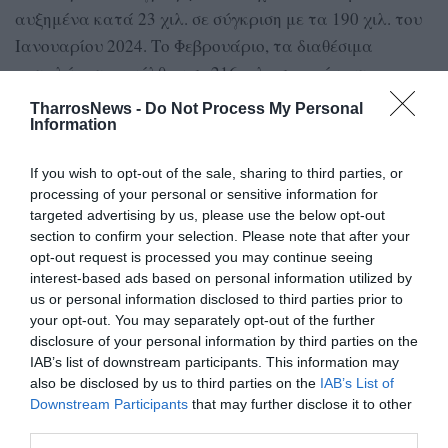
αυξημένα κατά 23 χιλ. σε σύγκριση με τα 190 χιλ. του
Ιανουαρίου 2024. Το Φεβρουάριο, τα διαθέσιμα
καταλύματα ανήλθαν σε 216 χιλ., σημειώνοντας
αύξηση 20 χιλ. από τα 196 χιλ. του αντίστοιχου μήνα
TharrosNews -
Do Not Process My Personal
του 2024. Τον Μάρτιο, ο αριθμός των καταλυμάτων
Information
ανήλθε σε 222 χιλ., παρουσιάζοντας αύξηση 18 χιλ. σε
If you wish to opt-out of the sale, sharing to third parties, or
σχέση με τα 204 χιλ. του 2024. Το β’ τρίμηνο ξεκίνησε
processing of your personal or sensitive information for
με άνοδο, καθώς τον Απρίλιο καταγράφηκαν 228 χιλ.
targeted advertising by us, please use the below opt-out
καταλύματα, αυξημένα κατά 16 χιλ. σε σχέση με τον
section to confirm your selection. Please note that after your
opt-out request is processed you may continue seeing
Απρίλιο του 2024 (212 χιλ.). Τέλος, το Μάιο ο αριθμός
interest-based ads based on personal information utilized by
των καταλυμάτων διαμορφώθηκε σε 236 χιλ.,
us or personal information disclosed to third parties prior to
αυξημένος κατά 18 χιλ. σε σύγκριση με τα 218 χιλ. του
your opt-out. You may separately opt-out of the further
Μαΐου 2024.
disclosure of your personal information by third parties on the
IAB’s list of downstream participants. This information may
Αξιοσημείωτο είναι ότι για πρώτη φορά το 2025 ο
also be disclosed by us to third parties on the
IAB’s List of
Downstream Participants
that may further disclose it to other
αριθμός των διαθέσιμων κλινών ξεπέρασε το 1
third parties.
εκατομμύριο ήδη από τον Απρίλιο, με την αύξηση να