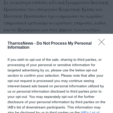
Σε γενικότερο επίπεδο, η Γενική Γραμματεία Πολιτικής
Προστασίας του υπουργείου Κλιματικής Κρίσης και
Πολιτικής Προστασίας έχει ενημερώσει τις αρμόδιες
υπηρεσιακά εμπλεκόμενες κρατικές υπηρεσίες, καθώς
και τις Περιφέρειες και τους Δήμους των ανωτέρω
περιοχών, ώστε να βρίσκονται σε αυξημένη
ετοιμότητα πολιτικής προστασίας, προκειμένου να
TharrosNews -
Do Not Process My Personal
Information
αντιμετωπίσουν άμεσα τυχόν επεισόδια πυρκαγιών.
Α.Π.
If you wish to opt-out of the sale, sharing to third parties, or
processing of your personal or sensitive information for
targeted advertising by us, please use the below opt-out
section to confirm your selection. Please note that after your
TAGS:
ΧΑΡΤΗΣ ΠΡΟΒΛΕΨΗΣ ΚΙΝΔΥΝΟΥ ΠΥΡΚΑΓΙΑΣ
opt-out request is processed you may continue seeing
ΚΙΝΔΥΝΟΣ ΠΥΡΚΑΓΙΑΣ
interest-based ads based on personal information utilized by
ΣΥΝΤΟΝΙΣΤΙΚΟ ΤΟΠΙΚΟ ΟΡΓΑΝΟ ΠΟΛΙΤΙΚΗΣ
us or personal information disclosed to third parties prior to
ΠΡΟΣΤΑΣΙΑΣ
your opt-out. You may separately opt-out of the further
disclosure of your personal information by third parties on the
IAB’s list of downstream participants. This information may
Facebook
Twitter
also be disclosed by us to third parties on the
IAB’s List of