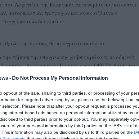
ης του Αρχηγείου της Ελληνικής Αστυνομίας που καλύπτει
ν, μοτοσικλετών, τρίτροχων και ενοικιαζόμενων
 επαγγελματιών διανομέων.
ς άξονες της δράσης, θα πραγματοποιούνται:
ια την τήρηση της υποχρέωσης χρήσης κράνους, σε οδηγούς
ες Τροχαίας, Αστυνομικών Τμημάτων και ΟΕΠΤΑ, βάσει του
υ Τροχαίας
ews -
Do Not Process My Personal Information
ίασης δικύκλων και σε εργοδότες στον τομέα των διανομών,
to opt-out of the sale, sharing to third parties, or processing of your per
σύμφωνα με την κείμενη εργατική και διοικητική
formation for targeted advertising by us, please use the below opt-out s
r selection. Please note that after your opt-out request is processed y
eing interest-based ads based on personal information utilized by us or
 κυρώσεων
disclosed to third parties prior to your opt-out. You may separately opt-
losure of your personal information by third parties on the IAB’s list of
ων με συναρμόδιους φορείς, με σκοπό την ενίσχυση της
. This information may also be disclosed by us to third parties on the
IA
Participants
that may further disclose it to other third parties.