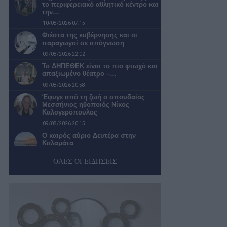
το περιφερειακό αθλητικό κέντρο και
την…
10/08/2026 07:15
Φιέστα της κυβέρνησης και οι
παραγωγοί σε απόγνωση
09/08/2026 22:02
Το ΔΗΠΕΘΕΚ είναι το πιο φτωχό και
απαξιωμένο θέατρο –…
09/08/2026 20:58
Έφυγε από τη ζωή ο σπουδαίος
Μεσσήνιος ηθοποιός Νίκος
Καλογερόπουλος
09/08/2026 20:15
Ο καιρός αύριο Δευτέρα στην
Καλαμάτα
09/08/2026 20:00
ΟΛΕΣ ΟΙ ΕΙΔΗΣΕΙΣ
Έπεσαν σε μπλόκο στην Αγ. Σιών,
δε σταμάτησαν, αλλά κατέληξαν…
09/08/2026 18:19
Οι μικρές επιχειρήσεις περιμένουν
τη ΔΕΘ, αλλά η τιμολόγηση αλλάζει
09/08/2026 17:53