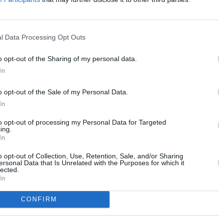
ής ευθύνης.
 ελέγχους, ο αριθμός νεκρών και σοβαρά τραυματιών από
με τη μη χρήση κράνους να αποτελεί καθοριστικό
l Data Processing Opt Outs
o opt-out of the Sharing of my personal data.
In
Κυκλοφορίας, η Πολιτεία δίνει σαφές μήνυμα μηδενικής
o opt-out of the Sale of my Personal Data.
, αναγνωρίζοντας την ανάγκη για αυστηρότερο,
In
ίσιο, ικανό να ανταποκριθεί στους σημερινούς κινδύνους
κά δίκτυα.
to opt-out of processing my Personal Data for Targeted
ing.
In
τι ανταποκρίνεται ενεργά στη νέα αυτή θεσμική και
o opt-out of Collection, Use, Retention, Sale, and/or Sharing
μένη στην προστασία της ανθρώπινης ζωής, θα βρίσκεται
ersonal Data that Is Unrelated with the Purposes for which it
lected.
αρουσία και συνέπεια, προκειμένου να διασφαλίσει την
In
ρήσης κράνους.
CONFIRM