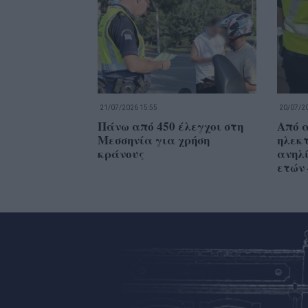
21/07/2026 15:55
20/07/20
Πάνω από 450 έλεγχοι στη
Από α
Μεσσηνία για χρήση
ηλεκ
κράνους
ανηλί
ετών 