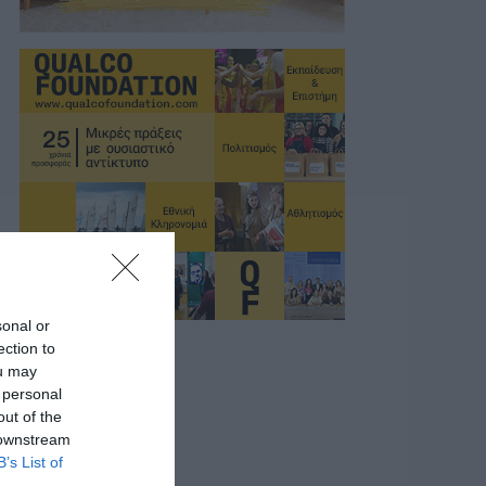
sonal or
ection to
ou may
 personal
out of the
 downstream
B’s List of