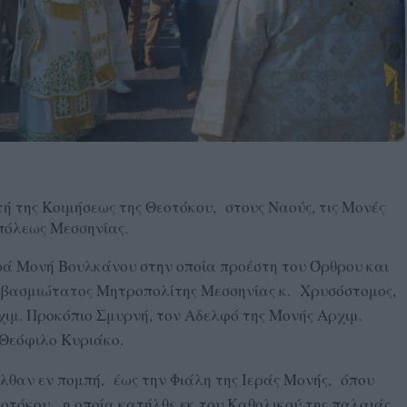
ή της Κοιμήσεως της Θεοτόκου, στους Ναούς, τις Μονές
πόλεως Μεσσηνίας.
ερά Μονή Βουλκάνου στην οποία προέστη του Όρθρου και
Σεβασμιώτατος Μητροπολίτης Μεσσηνίας κ. Χρυσόστομος,
ιμ. Προκόπιο Σμυρνή, τον Αδελφό της Μονής Αρχιμ.
Θεόφιλο Κυριάκο.
λθαν εν πομπή, έως την Φιάλη της Ιεράς Μονής, όπου
οτόκου, η οποία κατήλθε εκ του Καθολικού της παλαιάς