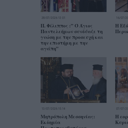
28/07/2026 13:01
16/07/20
Π. Φίλιππος :” Ό Άγιος
Η Εξό
Παντελεήμων συνδύαζε τη
Περι
γνώση με την προσευχή και
την επιστήμη με την
αγάπη”
13/07/2026 15:14
07/07/20
Μητρόπολη Μεσσηνίας:
Η εορ
Εκδημία
Κυρι
Πρωτοπρεσβυτέρου