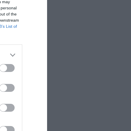
ou may
 personal
out of the
 downstream
B’s List of