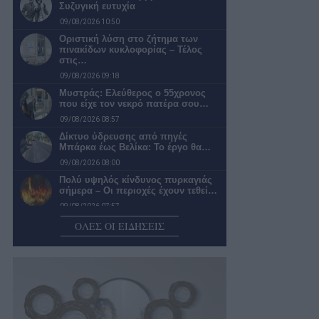
Συζυγική ευτυχία
09/08/2026 10:50
Οριστική λύση στο ζήτημα των
πινακίδων κυκλοφορίας – Τέλος
στις…
09/08/2026 09:18
Μυστράς: Ελεύθερος ο 55χρονος
που είχε τον νεκρό πατέρα σου…
09/08/2026 08:57
Δίκτυο ύδρευσης από πηγές
Μπάρκα έως Βελίκα: Το έργο θα…
09/08/2026 08:00
Πολύ υψηλός κίνδυνος πυρκαγιάς
σήμερα – Οι περιοχές έχουν τεθεί…
09/08/2026 07:57
Συγκροτήθηκε το νέο συμβούλιο της
ΟΛΕΣ ΟΙ ΕΙΔΗΣΕΙΣ
Κεντρικής Αγοράς Καλαμάτας που
έχει…
09/08/2026 07:38
Μπήκε σε ηλικία που βγάζει ζημιές
το Μέγαρο Χορού Καλαμάτας
08/08/2026 20:58