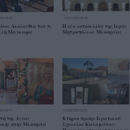
26 18:30
16/07/2026 09:00
διος Ακολουθία του π.
Η νέα ιστοσελίδα της Ιεράς
κλή Μαγκαφά
Μητροπόλεως Μεσσηνίας
26 20:17
30/06/2026 20:01
τή της Αγίας
Κτήριο πρώην Ιερατικού
ακής στην Μεσσηνία
Σχολείου Καλαμάτας:
Πνιγμένο στα χορτάρια και