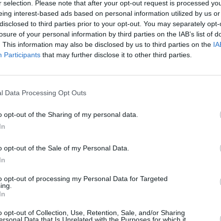
r selection. Please note that after your opt-out request is processed y
eing interest-based ads based on personal information utilized by us or
disclosed to third parties prior to your opt-out. You may separately opt-
losure of your personal information by third parties on the IAB’s list of
. This information may also be disclosed by us to third parties on the
IA
Participants
that may further disclose it to other third parties.
l Data Processing Opt Outs
o opt-out of the Sharing of my personal data.
In
o opt-out of the Sale of my Personal Data.
In
to opt-out of processing my Personal Data for Targeted
ing.
In
ία Λειτουργία στην οποία συμμετείχαν πλήθος λαού και οι
ίας, ο Υφυπουργός Προστασίας του Πολίτη κ. Ιωάννης
o opt-out of Collection, Use, Retention, Sale, and/or Sharing
ersonal Data that Is Unrelated with the Purposes for which it