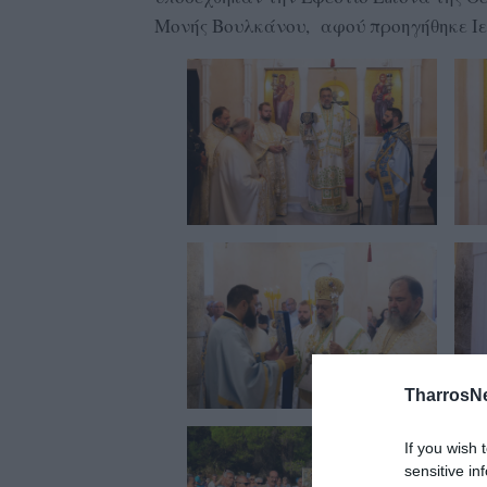
Μονής Βουλκάνου, αφού προηγήθηκε Ιε
TharrosN
If you wish 
sensitive in