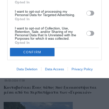
Opted In
I want to opt-out of processing my
Personal Data for Targeted Advertising.
Opted In
Σχετικά Άρθρα
I want to opt-out of Collection, Use,
Retention, Sale, and/or Sharing of my
Personal Data that Is Unrelated with the
Purposes for which it was collected.
Opted In
CONFIRM
Data Deletion
Data Access
Privacy Policy
09/03/2026 17:58
Κοντοβούνια: Ένας τόπος που ξανασυστήνεται
μέσα από τα περπατήματα των «Γερακιών»