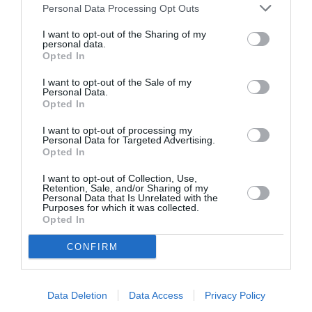
Personal Data Processing Opt Outs
Η επίσκεψη του Γαλλικού πολεμικού πλοίου
I want to opt-out of the Sharing of my
ολοκληρώθηκε με γεύμα που παρατέθηκε εντός του
personal data.
Opted In
εντυπωσιακού πλοίου.
I want to opt-out of the Sale of my
Personal Data.
Opted In
TAGS:
ΔΗΜΟΣ ΠΥΛΟΥ-ΝΕΣΤΟΡΟΣ
ΠΛΟΙΟ
I want to opt-out of processing my
ΛΙΜΑΝΙ ΠΥΛΟΥ
Personal Data for Targeted Advertising.
Opted In
I want to opt-out of Collection, Use,
Facebook
Twitter
Retention, Sale, and/or Sharing of my
Personal Data that Is Unrelated with the
Purposes for which it was collected.
Opted In
CONFIRM
Data Deletion
Data Access
Privacy Policy