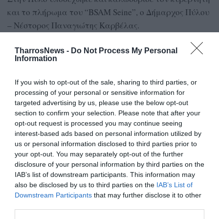
και το πλήρωμα του “BSAM Seine”, ο Δήμαρχος Πύλου
– Νέστορος Παναγιώτης Καρβέλας.
Ακόμη στην εθιμοτυπική συνάντηση παραβρέθηκαν ο
TharrosNews -
Do Not Process My Personal
Information
Πρόεδρος του Δημοτικού Συμβουλίου Κωνσταντίνος
Ρομπάκης, ο Αντιδήμαρχος της Δ.Ε. Πύλου Γιώργος
If you wish to opt-out of the sale, sharing to third parties, or
Κουφόγιωργας, ο πρόεδρος της Κοινότητας Πύλου
processing of your personal or sensitive information for
Ηλίας Σαρρής, ο Αντιπρόεδρος της ΔΕΥΑΠΝ Γιάννης
targeted advertising by us, please use the below opt-out
Πανταζόπουλος και ο Λιμενάρχης Πύλου Χρήστος
section to confirm your selection. Please note that after your
opt-out request is processed you may continue seeing
Μπιμπής.
interest-based ads based on personal information utilized by
us or personal information disclosed to third parties prior to
Ακολούθως αντιπροσωπεία του Γαλλικού πολεμικού
your opt-out. You may separately opt-out of the further
πλοίου μετέβη στην πλατεία Τριών Ναυάρχων της
disclosure of your personal information by third parties on the
Πύλου και κατέθεσε στεφάνια στα μνημεία των
IAB’s list of downstream participants. This information may
also be disclosed by us to third parties on the
IAB’s List of
ναυάρχων των τριών στόλων της Ναυμαχίας του
Downstream Participants
that may further disclose it to other
Ναβαρίνου, του Δεριγνύ, του Χέυδεν και του
third parties.
Κοδριγκτόν.