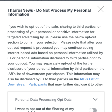
του πολιτικού συστήματος να δώσει ενιαίο μήνυμα
στην κοινωνία και όχι να εργαλειοποιεί
TharrosNews -
Do Not Process My Personal
μικροκομματικά την υπόθεση. «Η πραγματικότητα
Information
είναι μία: πρέπει να φροντίσουμε σε μία κρίσιμη
If you wish to opt-out of the sale, sharing to third parties, or
στιγμή να εκπέμψουμε ένα σοβαρό παιδαγωγικό
processing of your personal or sensitive information for
μήνυμα στην κοινωνία και να πούμε ότι εδώ υπάρχει
targeted advertising by us, please use the below opt-out
μία διαχρονική παθογένεια, που πρέπει να πάμε όλοι
section to confirm your selection. Please note that after your
μαζί και να την θεραπεύσουμε», είπε ο κ. Τσιάρας.
opt-out request is processed you may continue seeing
interest-based ads based on personal information utilized by
us or personal information disclosed to third parties prior to
Κλείνοντας, αναφέρθηκε και στις δηλώσεις του
your opt-out. You may separately opt-out of the further
προέδρου του ΠΑΣΟΚ, Νίκου Ανδρουλάκη. «Δεν
disclosure of your personal information by third parties on the
γίνεται να διαπαιδαγωγούμε την κοινωνία, λέγοντας
IAB’s list of downstream participants. This information may
ότι “δεν υπάρχει πρόβλημα, αν κάποιος αγρότης
also be disclosed by us to third parties on the
IAB’s List of
Downstream Participants
that may further disclose it to other
δηλώσει κάτι παραπάνω. Το πρόβλημα είναι, όταν
third parties.
γίνεται οργανωμένα από εγκληματική οργάνωση”.
Αυτό είναι λάθος πολιτικό μήνυμα και πρέπει να το
Personal Data Processing Opt Outs
πούμε καθαρά», δήλωσε ο υπουργός.
I want to opt-out of the Sharing of my