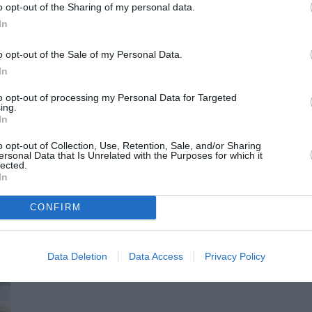
 μιας ολόκληρης αγροτικής οικονομίας, που στη Μεσσηνία
o opt-out of the Sharing of my personal data.
 ταυτότητα.
In
γεί με τη λογική της διαχείρισης ζημιών και να οργανώσει
o opt-out of the Sale of my Personal Data.
χημένο πρόγραμμα δακοκτονίας δεν αφήνει πίσω του μόνο
In
ώθουν εγκαταλελειμμένοι.
to opt-out of processing my Personal Data for Targeted
ing.
In
o opt-out of Collection, Use, Retention, Sale, and/or Sharing
ersonal Data that Is Unrelated with the Purposes for which it
lected.
ΟΣ ΧΑΝΔΡΙΝΟΥ ΚΑΙ ΠΕΡΙΦΕΡΕΙΑΣ
In
CONFIRM
Data Deletion
Data Access
Privacy Policy