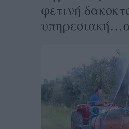
φετινή δακοκτο
υπηρεσιακή…α