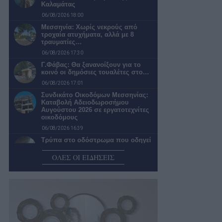
Καλαμάτας
06/08/2026 18:00
Μεσσηνία: Χωρίς νεκρούς από
τροχαία ατυχήματα, αλλά με 8
τραυματίες…
06/08/2026 17:30
Γ.Φάβας: Θα ξανανοίξουν για το
κοινό οι δημόσιες τουαλέτες στο…
06/08/2026 17:01
Συνδικάτο Οικοδόμων Μεσσηνίας:
Καταβολή Αδειοδωροσήμου
Αυγούστου 2026 σε εργατοτεχνίτες
οικοδόμους
06/08/2026 16:39
Τρύπα στο οδόστρωμα που οδηγεί
στο άπειρο…
ΟΛΕΣ ΟΙ ΕΙΔΗΣΕΙΣ
06/08/2026 14:58
Φωτιά στο Αριοχώρι – Μεγάλη
κινητοποίηση της Πυροσβεστικής
06/08/2026 14:42
Ο “άριστος” νέος Κώδικας
Αυτοδιοίκησης…
06/08/2026 14:02