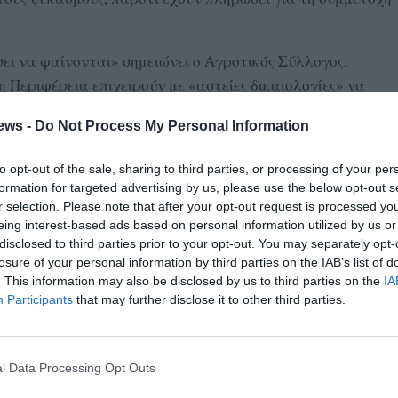
σει να φαίνονται» σημειώνει ο Αγροτικός Σύλλογος,
 Περιφέρεια επιχειρούν με «αστείες δικαιολογίες» να
γος υπογραμμίζει ότι δεν μπορεί να υπάρξει
ews -
Do Not Process My Personal Information
αραγωγών όταν τον Σεπτέμβριο έχει πραγματοποιηθεί
ένουν εκτός προγράμματος. Οι ευθύνες, σύμφωνα με τον
to opt-out of the sale, sharing to third parties, or processing of your per
λες και «δεν θα γίνουν ανεκτές νέες δικαιολογίες».
formation for targeted advertising by us, please use the below opt-out s
r selection. Please note that after your opt-out request is processed y
 Μεσσηνία ξεπερνά τα όρια μιας απλής υπηρεσιακής
eing interest-based ads based on personal information utilized by us or
, την απόσταση που χωρίζει τις αγροτικές ανάγκες από τον
disclosed to third parties prior to your opt-out. You may separately opt-
losure of your personal information by third parties on the IAB’s list of
βλέπουν το δάκο να καταστρέφει τον κόπο τους και
. This information may also be disclosed by us to third parties on the
IA
ρά – μία για το πρόγραμμα και μία από την τσέπη τους –
Participants
that may further disclose it to other third parties.
 καθυστερήσεις στις διαδικασίες. Στον αγρότη δεν μένει
l Data Processing Opt Outs
ι τώρα. Και αυτό που διακυβεύεται δεν είναι μόνο το