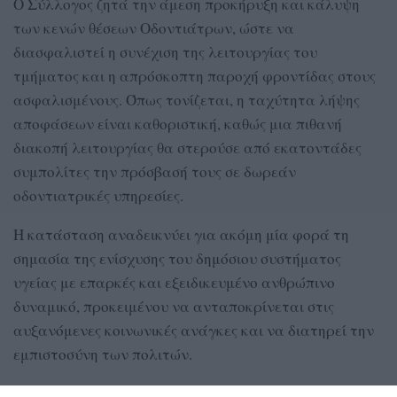
Ο Σύλλογος ζητά την άμεση προκήρυξη και κάλυψη
των κενών θέσεων Οδοντιάτρων, ώστε να
διασφαλιστεί η συνέχιση της λειτουργίας του
τμήματος και η απρόσκοπτη παροχή φροντίδας στους
ασφαλισμένους. Όπως τονίζεται, η ταχύτητα λήψης
αποφάσεων είναι καθοριστική, καθώς μια πιθανή
διακοπή λειτουργίας θα στερούσε από εκατοντάδες
συμπολίτες την πρόσβασή τους σε δωρεάν
οδοντιατρικές υπηρεσίες.
Η κατάσταση αναδεικνύει για ακόμη μία φορά τη
σημασία της ενίσχυσης του δημόσιου συστήματος
υγείας με επαρκές και εξειδικευμένο ανθρώπινο
δυναμικό, προκειμένου να ανταποκρίνεται στις
αυξανόμενες κοινωνικές ανάγκες και να διατηρεί την
εμπιστοσύνη των πολιτών.