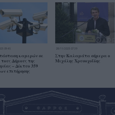
25 09:45
28/11/2025 07:39
τάσταση καμερών σε
Στην Καλαμάτα σήμερα ο
 τους Δήμους της
Μιχάλης Χρυσοχοΐδης
νίας – Δίκτυο 359
ων επιτήρησης