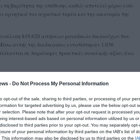
ει τη βαρύτητα της υπόθεσης, καθώς αποτελεί μέρος ενός
ι αρνητικά τον αγροτικό τομέα και την οικονομία της
 ανάλυση 819.620 αιτήσεων μοναδικών δικαιούχων που
Μέσω αυτής της διαδικασίας εντοπίστηκαν 1.036
πλέκονται σε παράνομες πρακτικές συνολικής αξίας άνω
αν στην Πελοπόννησο και αλλού περιλαμβάνουν:
ων δηλωθέντων αγροτεμαχίων, ώστε να καλυφθούν μη
ews -
Do Not Process My Personal Information
to opt-out of the sale, sharing to third parties, or processing of your per
ι σε περιπτώσεις θανόντων ιδιοκτητών, όπου
formation for targeted advertising by us, please use the below opt-out s
r selection. Please note that after your opt-out request is processed y
 είτε απουσιάζουν είτε είναι πλασματικά. Ψευδείς
eing interest-based ads based on personal information utilized by us or
disclosed to third parties prior to your opt-out. You may separately opt-
losure of your personal information by third parties on the IAB’s list of
 δεν πληρούν τα κριτήρια επιλεξιμότητας ή δηλώνουν
. This information may also be disclosed by us to third parties on the
IA