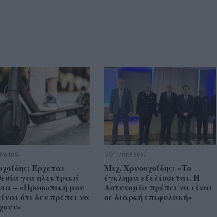
26 10:53
30/11/2025 20:50
χοΐδης: Έρχεται
Μιχ. Χρυσοχοΐδης: «Το
εσία για ηλεκτρικά
έγκλημα εξελίσσεται. Η
νια – «Προσωπική μου
Αστυνομία πρέπει να είναι
είναι ότι δεν πρέπει να
σε διαρκή επιφυλακή»
χουν»