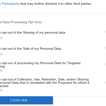
τοικίας ή της επαγγελματικής τους δραστηριότητας.
Participants
that may further disclose it to other third parties.
ι διαταχθεί προκαταρκτική εξέταση από τον αρμόδιο
κή Αρχή έχει δεσμεύσει περιουσιακά στοιχεία των
l Data Processing Opt Outs
 ζημιών. Επιπλέον, έχει συσταθεί ειδική ομάδα
o opt-out of the Sharing of my personal data.
ώπισης Οργανωμένου Εγκλήματος, η οποία έχει αναλάβει
In
ης υπόθεσης.
o opt-out of the Sale of my Personal Data.
νεχιζόμενη επικαιροποίηση των κριτηρίων επισήμανσης
In
ση της πιθανής δράσης οργανωμένων εγκληματικών ομάδων
αράνομων επιδοτήσεων. Η ανακάλυψη και αποτροπή νέων
to opt-out of processing my Personal Data for Targeted
ing.
τούν.
In
ς αποτελούν βασικούς πυλώνες για την προστασία των
o opt-out of Collection, Use, Retention, Sale, and/or Sharing
ersonal Data that Is Unrelated with the Purposes for which it
ς ορθής κατανομής των δημόσιων πόρων προς όφελος της
lected.
In
ης Πελοποννήσου.
CONFIRM