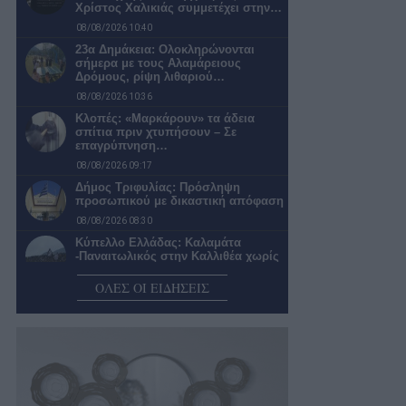
Χρίστος Χαλικιάς συμμετέχει στην…
08/08/2026 10:40
23α Δημάκεια: Ολοκληρώνονται
σήμερα με τους Αλαμάρειους
Δρόμους, ρίψη λιθαριού…
08/08/2026 10:36
Κλοπές: «Μαρκάρουν» τα άδεια
σπίτια πριν χτυπήσουν – Σε
επαγρύπνηση…
08/08/2026 09:17
Δήμος Τριφυλίας: Πρόσληψη
προσωπικού με δικαστική απόφαση
08/08/2026 08:30
Κύπελλο Ελλάδας: Καλαμάτα
-Παναιτωλικός στην Καλλιθέα χωρίς
παρουσία φιλάθλων
ΟΛΕΣ ΟΙ ΕΙΔΗΣΕΙΣ
08/08/2026 08:15
Ο καιρός σήμερα Σάββατο στην
Καλαμάτα
08/08/2026 07:55
Νέα πρόσκληση για έργα ύδρευσης
και άρδευσης στην Πελοπόννησο
07/08/2026 22:02