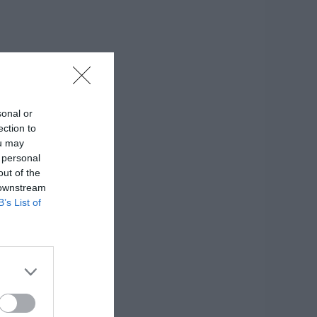
sonal or
ection to
ou may
 personal
out of the
 downstream
B’s List of