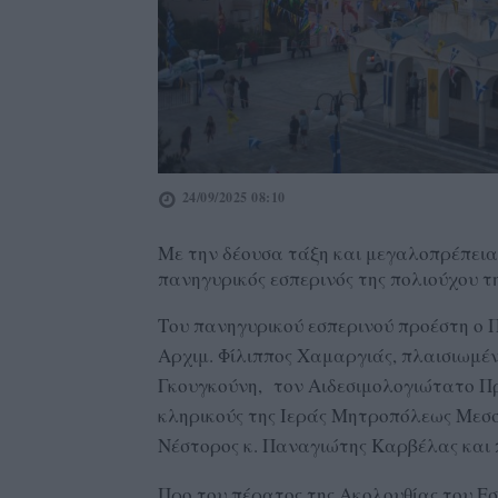
24/09/2025 08:10
Με την δέουσα τάξη και μεγαλοπρέπεια 
πανηγυρικός εσπερινός της πολιούχου τ
Του πανηγυρικού εσπερινού προέστη ο
Αρχιμ. Φίλιππος Χαμαργιάς, πλαισιωμέ
Γκουγκούνη, τον Αιδεσιμολογιώτατο 
κληρικούς της Ιεράς Μητροπόλεως Μεσσ
Νέστορος κ. Παναγιώτης Καρβέλας και 
Προ του πέρατος της Ακολουθίας του Ε