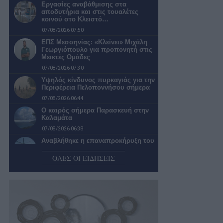
Εργασίες αναβάθμισης στα
αποδυτήρια και στις τουαλέτες
κοινού στο Κλειστό…
07/08/2026 07:50
ΕΠΣ Μεσσηνίας: «Κλείνει» Μιχάλη
Γεωργιόπουλο για προπονητή στις
Μεικτές Ομάδες
07/08/2026 07:30
Υψηλός κίνδυνος πυρκαγιάς για την
Περιφέρεια Πελοποννήσου σήμερα
07/08/2026 06:44
Ο καιρός σήμερα Παρασκευή στην
Καλαμάτα
07/08/2026 06:38
Αναβλήθηκε η επαναπροκήρυξη του
διαγωνισμού για τις υδατοδεξαμενές
ΟΛΕΣ ΟΙ ΕΙΔΗΣΕΙΣ
06/08/2026 23:10
Από τον Πόντιο Πιλάτο… στα
«σπιτάκια» της ανακύκλωσης
06/08/2026 22:02
Η «Αντιγόνη» του Σοφοκλή
επιστρέφει για 2η χρονιά στην
Καλαμάτα