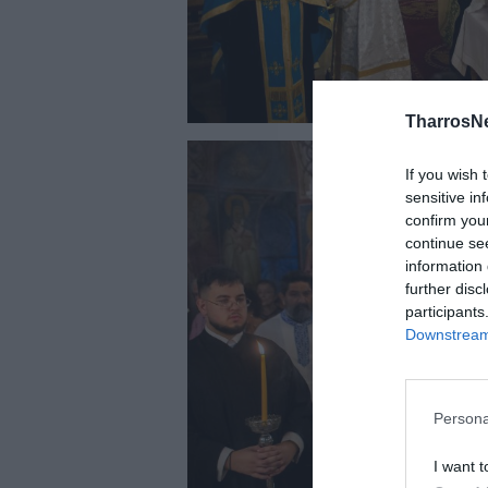
TharrosN
If you wish 
sensitive in
confirm you
continue se
information 
further disc
participants
Downstream 
Persona
I want t