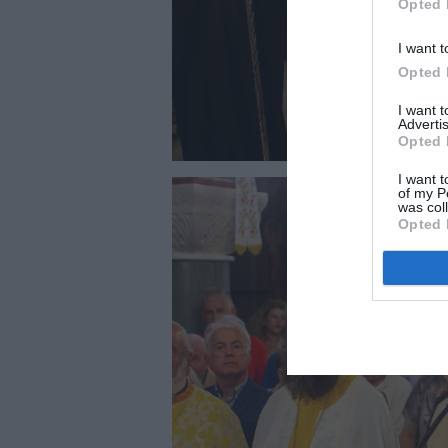
Opted 
I want t
Opted 
I want 
Advertis
Opted 
I want t
of my P
was col
Opted 