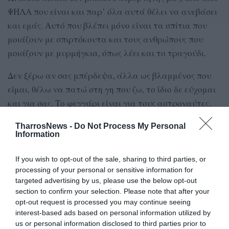
ΨΗΛΑ που είναι και παρ’ όλα αυτά θέλει να ανεβάσει
και εμάς. Αυτό που βλέπει μόνο είναι τα σπίτια που
μοιάζουν με σπιρτόκουτα και τους ανθρώπους που
μοιάζουν με μυρμήγκια, όπως λέει και το τραγούδι.
Δεν ξέρω αν σας μπέρδεψα, άλλα ως βλαμμένος που
είμαι, θέλω να πατώ στη γη που ζω, το ίδιο δε εύχομαι
και για σας. Το φεγγάρι είναι για τους αστροναύτες.
Στην επομένη ΔΕΘ, του χρόνου, ελπίζω να είμαστε
TharrosNews -
Do Not Process My Personal
Information
όλοι εδώ, στη γη μας.
If you wish to opt-out of the sale, sharing to third parties, or
Κλείνοντας να θυμίσω ότι, όταν είσαι πολύ ψηλά,
processing of your personal or sensitive information for
κάνεις άσχημο πέσιμο.
targeted advertising by us, please use the below opt-out
section to confirm your selection. Please note that after your
«Κι ότι σε πλήγωσε ή σε θάμπωσε/από ψηλά αν το
opt-out request is processed you may continue seeing
κοιτάξεις/ θα σου φανεί τόσο ασήμαντο/ που στη
interest-based ads based on personal information utilized by
us or personal information disclosed to third parties prior to
στιγμή θα το ξεχάσεις».