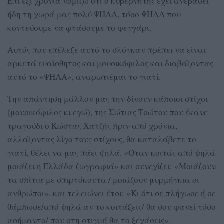
Επί έξι χρόνια νομίζω ότι ο κυβερνήτης έχει ανεβάσει
ήδη τη χωρά μας πολύ ΨΗΛΑ, τόσο ΨΗΛΑ που
κοντεύουμε να φτάσουμε το φεγγάρι.
Αυτός που επέλεξε αυτό το σλόγκαν πρέπει να είναι
αρκετά ευαίσθητος και μουσικόφιλος και διαβάζοντας
αυτό το «ΨΗΛΑ», αναρωτιέμαι το γιατί.
Την απάντηση μάλλον μας την δίνουν κάποιοι στίχοι
(μουσικόφιλος κι εγώ), της Σώτιας Τσώτου που έκανε
τραγούδι ο Κώστας Χατζής πριν από χρόνια,
αλλάζοντας λίγο τους στίχους, θα καταλάβετε το
γιατί, θέλει να μας πάει ψηλά. «Όταν κοιτάς από ψηλά
μοιάζει η Ελλάδα ζωγραφιά» και συνεχίζει: «Μοιάζουν
τα σπίτια με σπιρτόκουτα / μοιάζουν μυρμήγκια οι
ανθρώποι», και τελειώνει έτσι: «Κι ότι σε πλήγωσε ή σε
θάμπωσε/από ψηλά αν το κοιτάξεις/ θα σου φανεί τόσο
ασήμαντο/ που στη στιγμή θα το ξεχάσεις».