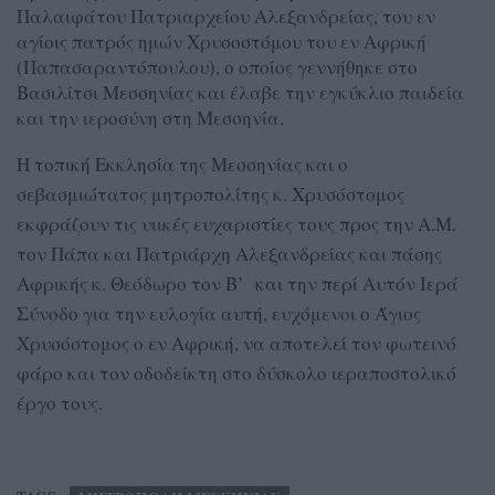
Παλαιφάτου Πατριαρχείου Αλεξανδρείας, του εν
αγίοις πατρός ημών Χρυσοστόμου του εν Αφρική
(Παπασαραντόπουλου), ο οποίος γεννήθηκε στο
Βασιλίτσι Μεσσηνίας και έλαβε την εγκύκλιο παιδεία
και την ιεροσύνη στη Μεσσηνία.
Η τοπική Εκκλησία της Μεσσηνίας και ο
σεβασμιώτατος μητροπολίτης κ. Χρυσόστομος
εκφράζουν τις υιικές ευχαριστίες τους προς την Α.Μ.
τον Πάπα και Πατριάρχη Αλεξανδρείας και πάσης
Αφρικής κ. Θεόδωρο τον Β’ και την περί Αυτόν Ιερά
Σύνοδο για την ευλογία αυτή, ευχόμενοι ο Άγιος
Χρυσόστομος ο εν Αφρική, να αποτελεί τον φωτεινό
φάρο και τον οδοδείκτη στο δύσκολο ιεραποστολικό
έργο τους.