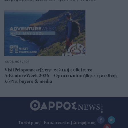
06/04/2026 22:02
VisitPeloponnese|Στην τελική ευθεία το
AdventureWeek 2026 – Οριστικοποιήθηκε η διεθνής
λίστα buyers & media
Το Θάρρος
|
Επικοινωνία
|
Διαφήμιση