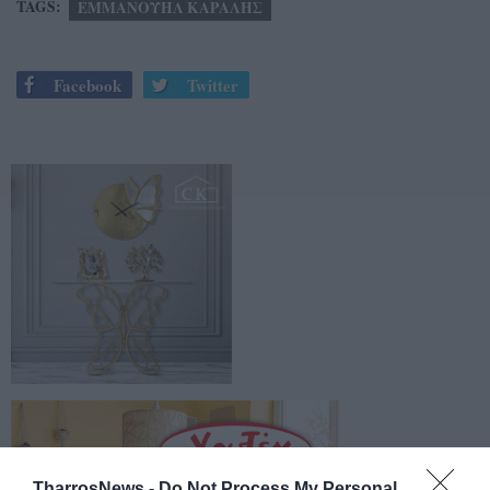
TAGS:
ΕΜΜΑΝΟΥΗΛ ΚΑΡΑΛΗΣ
Facebook
Twitter
TharrosNews -
Do Not Process My Personal