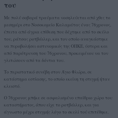
του
Με πολύ σοβαρά τραύματα νοσηλεύεται από χθες το
μεσημέρι στο Νοσοκομείο Καλαμάτας ένας 76χρονος,
έπειτα από άγρια επίθεση που δέχτηκε από το σκύλο
του, ράτσας ροτβάιλερ, και τον οποίο αναγκάστηκε
να πυροβολήσει αστυνομικός της ΟΠΚΕ, ύστερα και
από παρότρυνση του 76χρονου, προκειμένου να τον
γλιτώσουν από τα δόντια του.
Το περιστατικό συνέβη στον Άγιο Φλώρο, σε
κατάστημα εστίασης, το οποίο εκείνη τη στιγμή ήταν
κλειστό.
Ο 76χρονος μπήκε σε ασφαλισμένο υπαίθριο χώρο του
καταστήματος, όπου είχε το ροτβάιλερ, και για
άγνωστο μέχρι στιγμής λόγο το σκυλί τού επιτέθηκε.