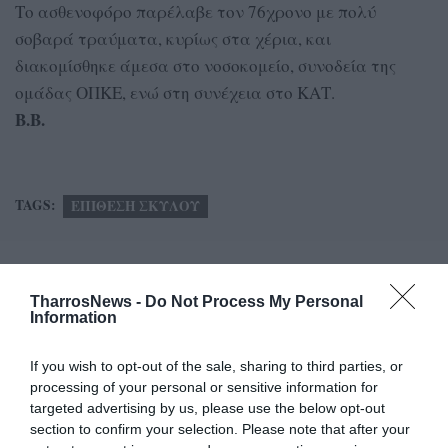
Το ασθενοφόρο παρέλαβε τον 76χρονο με πολύ
σοβαρά τραύματα, κυρίως στα χέρια, και
διακομίσθηκε άμεσα στο νοσοκομείο, συνοδεία της
ομάδας ΟΠΚΕ, ενώ στη συνέχεια στο ΚΑΤ.
Β.Β.
TAGS:
ΕΠΙΘΕΣΗ ΣΚΥΛΟΥ
Facebook
Twitter
TharrosNews -
Do Not Process My Personal
Information
If you wish to opt-out of the sale, sharing to third parties, or
processing of your personal or sensitive information for
targeted advertising by us, please use the below opt-out
section to confirm your selection. Please note that after your