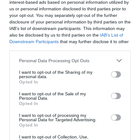
βλέπει τα παιδιά της ως ενεργούς φορείς αλλαγής και
interest-based ads based on personal information utilized by
όχι ως παθητικούς δέκτες προβλημάτων.
us or personal information disclosed to third parties prior to
your opt-out. You may separately opt-out of the further
disclosure of your personal information by third parties on the
IAB’s list of downstream participants. This information may
also be disclosed by us to third parties on the
IAB’s List of
TAGS:
ΠΑΡΑΒΑΤΙΚΟΤΗΤΑ ΑΝΗΛΙΚΩΝ
Downstream Participants
that may further disclose it to other
ΤΟΠΙΚΟ ΣΥΜΒΟΥΛΙΟ ΠΡΟΛΗΨΗΣ ΠΑΡΑΒΑΤΙΚΟΤΗΤΑΣ
ΔΗΜΟΥ ΚΑΛΑΜΑΤΑΣ
third parties.
Personal Data Processing Opt Outs
Facebook
Twitter
I want to opt-out of the Sharing of my
personal data.
Opted In
I want to opt-out of the Sale of my
Personal Data.
Opted In
I want to opt-out of processing my
Personal Data for Targeted Advertising.
Opted In
I want to opt-out of Collection, Use,