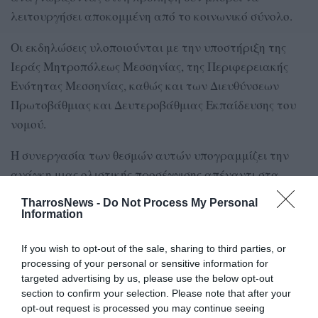
λειτουργήσει αποκομμένη από το κοινωνικό σύνολο.
Οι εκδηλώσεις υλοποιούνται με την υποστήριξη της
Ιεράς Μητροπόλεως Μεσσηνίας, της Περιφερειακής
Ενότητας Μεσσηνίας, καθώς και των Διευθύνσεων
Πρωτοβάθμιας και Δευτεροβάθμιας Εκπαίδευσης του
νομού.
Η συνεργασία των θεσμών αυτών υπογραμμίζει την
ανάγκη μιας ολιστικής προσέγγισης απέναντι στα
φαινόμενα παραβατικότητας, περιβαλλοντικής
TharrosNews -
Do Not Process My Personal
αδιαφορίας και κοινωνικού αποκλεισμού.
Information
Σε μια εποχή έντονων κοινωνικών μεταβολών, οι
If you wish to opt-out of the sale, sharing to third parties, or
συγκεκριμένες δράσεις αποτελούν μικρές, αλλά
processing of your personal or sensitive information for
targeted advertising by us, please use the below opt-out
ουσιαστικές, επενδύσεις στο μέλλον: στη γνώση, στην
section to confirm your selection. Please note that after your
πρόληψη και στη διαμόρφωση μιας κοινωνίας που
opt-out request is processed you may continue seeing